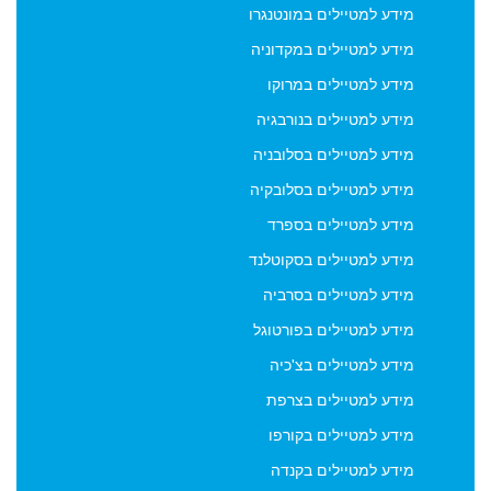
הסכמתו לשימוש בפרטיו כאמור לעיל וכן, ברישום פרטיו וחתימתו
מידע למטיילים במונטנגרו
על הזמנת עבודה, מבקש להצטרף למאגר מכותבי אתר
מידע למטיילים במקדוניה
viptraveler.co.il לצורך קבלת דיוור (ניוזלטר) לכתובת המייל שלו -
מידע למטיילים במרוקו
דיוור אשר יישלח מדי פעם על ידי הנהלת האתר viptraveler.co.il.
הסרה מהדיוור ניתן לבצע בכל עת באופן אוטומטי באמצעות
מידע למטיילים בנורבגיה
קישור "הסרה" המופיע בתחתית כל אחד מהניוזלטרים הנשלחים
מידע למטיילים בסלובניה
על ידי viptraveler.co.il וכן על ידי שימוש עצמאי במודול
הצטרפות והסרה אשר בעמודה השמאלית של עמוד ארכיון דיוור.
מידע למטיילים בסלובקיה
מידע למטיילים בספרד
מידע למטיילים בסקוטלנד
מידע למטיילים בסרביה
מידע למטיילים בפורטוגל
מידע למטיילים בצ'כיה
מידע למטיילים בצרפת
מידע למטיילים בקורפו
מידע למטיילים בקנדה