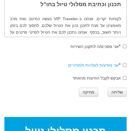
תכנון וכתיבת מסלולי טיול בחו"ל
לקוחות יקרים, אנחנו ב-VIP Traveler נעשה כמיטב ואת מרב
מאמצינו על מנת לתכנן נכון את הטיול שלכם, לחסוך לכם בזמן
ויותר חשוב, בכסף. אנחנו נתכנן לכם את הטיול לפרטי פרטים על
פי בקשותיכם, רצונותיכם, תחומי העניין שלכם, נציע לכם לבקר
במקומות שונים ולמעשה נכוון אתכם נכון בטיול שלכם. לנוחותכם
אני מסכים/ה לתקנון השירות
ולמען שקיפות מרבית, להלן תהליך ותקנון הזמנת מסלולי טיול
בחו"ל.
אני מודע/ת לעלויות ולמחירים
אבקש לקבל הודעות מהאתר
שלב ראשון
שליחה
מחיקה
סגירת הזמנת המסלול - חתימה הדדית על הזמנת עבודה. ביצוע
התשלום בכרטיס אשראי או ביישומון תשלום טלפוני טרם תחילת
העבודה.
לתשומת לבכם: עבור תכנון, ייעוץ ובניית מסלול טיול הכולל טיולים
אתגריים מודרכים או טיולים אתגריים הדורשים למשל השכרת