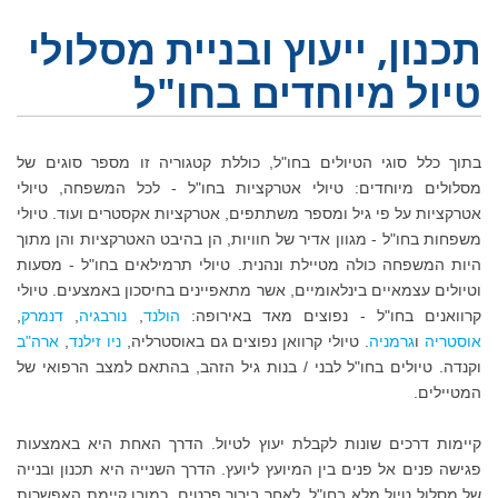
תכנון, ייעוץ ובניית מסלולי
טיול מיוחדים בחו"ל
בתוך כלל סוגי הטיולים בחו"ל, כוללת קטגוריה זו מספר סוגים של
מסלולים מיוחדים: טיולי אטרקציות בחו"ל - לכל המשפחה, טיולי
אטרקציות על פי גיל ומספר משתתפים, אטרקציות אקסטרים ועוד. טיולי
משפחות בחו"ל - מגוון אדיר של חוויות, הן בהיבט האטרקציות והן מתוך
היות המשפחה כולה מטיילת ונהנית. טיולי תרמילאים בחו"ל - מסעות
וטיולים עצמאיים בינלאומיים, אשר מתאפיינים בחיסכון באמצעים. טיולי
קרוואנים בחו"ל - נפוצים מאד באירופה:
הולנד
,
נורבגיה
,
דנמרק
,
אוסטריה
ו
גרמניה
. טיולי קרוואן נפוצים גם באוסטרליה,
ניו זילנד
,
ארה"ב
וקנדה. טיולים בחו"ל לבני / בנות גיל הזהב, בהתאם למצב הרפואי של
המטיילים.
קיימות דרכים שונות לקבלת יעוץ לטיול. הדרך האחת היא באמצעות
פגישה פנים אל פנים בין המיועץ ליועץ. הדרך השנייה היא תכנון ובנייה
של מסלול טיול מלא בחו"ל, לאחר בירור פרטים. כמובן קיימת האפשרות