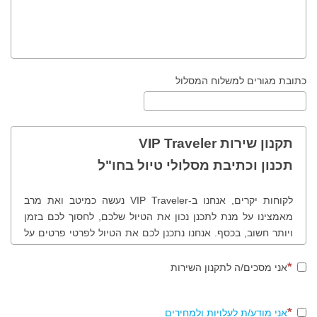
כתובת מגורים למשלוח המסלול
תקנון שירות VIP Traveler
תכנון וכתיבת מסלולי טיול בחו"ל
לקוחות יקרים, אנחנו ב-VIP Traveler נעשה כמיטב ואת מרב
מאמצינו על מנת לתכנן נכון את הטיול שלכם, לחסוך לכם בזמן
ויותר חשוב, בכסף. אנחנו נתכנן לכם את הטיול לפרטי פרטים על
פי בקשותיכם, רצונותיכם, תחומי העניין שלכם, נציע לכם לבקר
במקומות שונים ולמעשה נכוון אתכם נכון בטיול שלכם. לנוחותכם
אני מסכים/ה לתקנון השירות
ולמען שקיפות מרבית, להלן תהליך ותקנון הזמנת מסלולי טיול
בחו"ל.
אני מודע/ת לעלויות ולמחירים