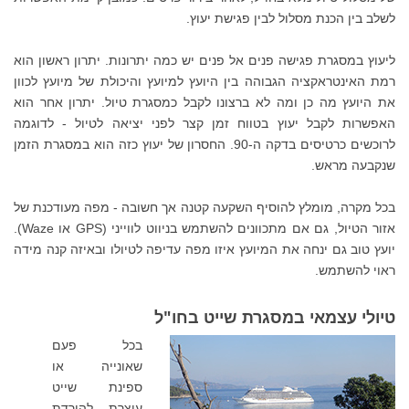
לשלב בין הכנת מסלול לבין פגישת יעוץ.
ליעוץ במסגרת פגישה פנים אל פנים יש כמה יתרונות. יתרון ראשון הוא
רמת האינטראקציה הגבוהה בין היועץ למיועץ והיכולת של מיועץ לכוון
את היועץ מה כן ומה לא ברצונו לקבל כמסגרת טיול. יתרון אחר הוא
האפשרות לקבל יעוץ בטווח זמן קצר לפני יציאה לטיול - לדוגמה
לרוכשים כרטיסים בדקה ה-90. החסרון של יעוץ כזה הוא במסגרת הזמן
שנקבעה מראש.
בכל מקרה, מומלץ להוסיף השקעה קטנה אך חשובה - מפה מעודכנת של
אזור הטיול, גם אם מתכוונים להשתמש בניווט לווייני (GPS או Waze).
יועץ טוב גם ינחה את המיועץ איזו מפה עדיפה לטיולו ובאיזה קנה מידה
ראוי להשתמש.
טיולי עצמאי במסגרת שייט בחו"ל
בכל פעם
שאונייה או
ספינת שייט
עוצרת להורדת