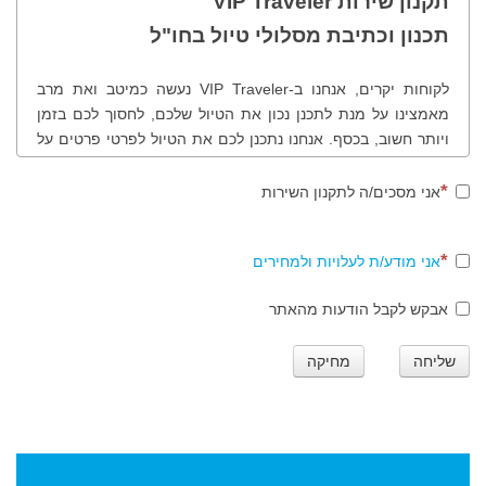
תקנון שירות VIP Traveler
תכנון וכתיבת מסלולי טיול בחו"ל
לקוחות יקרים, אנחנו ב-VIP Traveler נעשה כמיטב ואת מרב
מאמצינו על מנת לתכנן נכון את הטיול שלכם, לחסוך לכם בזמן
ויותר חשוב, בכסף. אנחנו נתכנן לכם את הטיול לפרטי פרטים על
פי בקשותיכם, רצונותיכם, תחומי העניין שלכם, נציע לכם לבקר
במקומות שונים ולמעשה נכוון אתכם נכון בטיול שלכם. לנוחותכם
אני מסכים/ה לתקנון השירות
ולמען שקיפות מרבית, להלן תהליך ותקנון הזמנת מסלולי טיול
בחו"ל.
אני מודע/ת לעלויות ולמחירים
אבקש לקבל הודעות מהאתר
שלב ראשון
שליחה
מחיקה
סגירת הזמנת המסלול - חתימה הדדית על הזמנת עבודה. ביצוע
התשלום בכרטיס אשראי או ביישומון תשלום טלפוני טרם תחילת
העבודה.
לתשומת לבכם: עבור תכנון, ייעוץ ובניית מסלול טיול הכולל טיולים