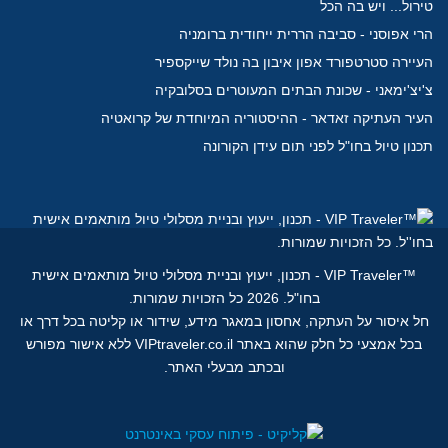
טירול... ויש בה הכל
הרי אפוסני - סביבה הררית ייחודית ברומניה
העיירה סטרטפורד אפון איבון בה נולד שייקספיר
צ'יצ'ימאני - שכונת הבתים המעוטרים בסלובקיה
העיר העתיקה זאדאר - ההיסטוריה המיוחדת של קרואטיה
תכנון טיול בחו"ל לפני תום עידן הקורונה
™
VIP Traveler - תכנון, ייעוץ ובניית מסלולי טיול מותאמים אישית
בחו"ל.
2026 כל הזכויות שמורות.
חל איסור על העתקה, אחסון במאגר מידע, שידור או קליטה בכל דרך או
בכל אמצעי כל חלק שהוא באתר VIPtraveler.co.il ללא אישור מפורש
ובכתב מבעלי האתר.