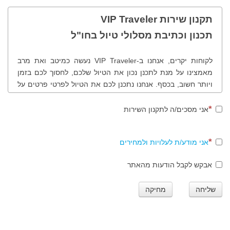
תקנון שירות VIP Traveler
תכנון וכתיבת מסלולי טיול בחו"ל
לקוחות יקרים, אנחנו ב-VIP Traveler נעשה כמיטב ואת מרב
מאמצינו על מנת לתכנן נכון את הטיול שלכם, לחסוך לכם בזמן
ויותר חשוב, בכסף. אנחנו נתכנן לכם את הטיול לפרטי פרטים על
פי בקשותיכם, רצונותיכם, תחומי העניין שלכם, נציע לכם לבקר
במקומות שונים ולמעשה נכוון אתכם נכון בטיול שלכם. לנוחותכם
אני מסכים/ה לתקנון השירות
ולמען שקיפות מרבית, להלן תהליך ותקנון הזמנת מסלולי טיול
בחו"ל.
אני מודע/ת לעלויות ולמחירים
אבקש לקבל הודעות מהאתר
שלב ראשון
שליחה
מחיקה
סגירת הזמנת המסלול - חתימה הדדית על הזמנת עבודה. ביצוע
התשלום בכרטיס אשראי או ביישומון תשלום טלפוני טרם תחילת
העבודה.