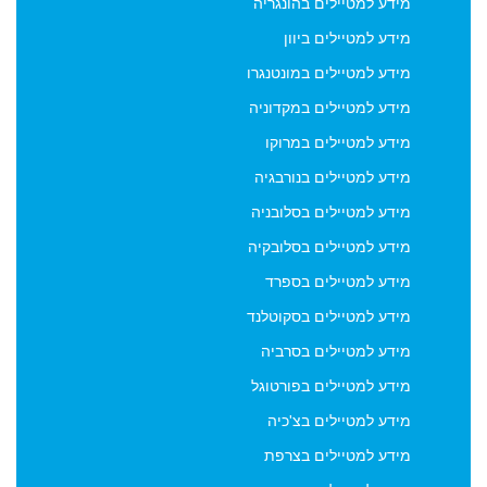
מידע למטיילים בהונגריה
מידע למטיילים ביוון
ברישום לדיוור מאתר viptraveler.co.il נותן המשתמש את
הסכמתו לשימוש בפרטיו כאמור לעיל וכן, ברישום פרטיו וחתימתו
מידע למטיילים במונטנגרו
על הזמנת עבודה, מבקש להצטרף למאגר מכותבי אתר
מידע למטיילים במקדוניה
viptraveler.co.il לצורך קבלת דיוור (ניוזלטר) לכתובת המייל שלו -
מידע למטיילים במרוקו
דיוור אשר יישלח מדי פעם על ידי הנהלת האתר viptraveler.co.il.
הסרה מהדיוור ניתן לבצע בכל עת באופן אוטומטי באמצעות
מידע למטיילים בנורבגיה
קישור "הסרה" המופיע בתחתית כל אחד מהניוזלטרים הנשלחים
מידע למטיילים בסלובניה
על ידי viptraveler.co.il וכן על ידי שימוש עצמאי במודול
הצטרפות והסרה אשר בעמודה השמאלית של עמוד ארכיון דיוור.
מידע למטיילים בסלובקיה
מידע למטיילים בספרד
מידע למטיילים בסקוטלנד
מידע למטיילים בסרביה
מידע למטיילים בפורטוגל
מידע למטיילים בצ'כיה
מידע למטיילים בצרפת