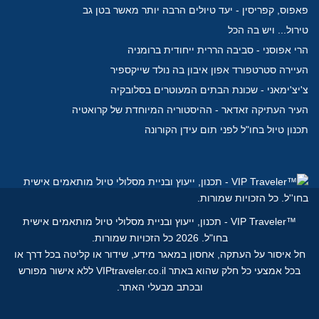
פאפוס, קפריסין - יעד טיולים הרבה יותר מאשר בטן גב
טירול... ויש בה הכל
הרי אפוסני - סביבה הררית ייחודית ברומניה
העיירה סטרטפורד אפון איבון בה נולד שייקספיר
צ'יצ'ימאני - שכונת הבתים המעוטרים בסלובקיה
העיר העתיקה זאדאר - ההיסטוריה המיוחדת של קרואטיה
תכנון טיול בחו"ל לפני תום עידן הקורונה
™
VIP Traveler - תכנון, ייעוץ ובניית מסלולי טיול מותאמים אישית
בחו"ל.
2026 כל הזכויות שמורות.
חל איסור על העתקה, אחסון במאגר מידע, שידור או קליטה בכל דרך או
בכל אמצעי כל חלק שהוא באתר VIPtraveler.co.il ללא אישור מפורש
ובכתב מבעלי האתר.