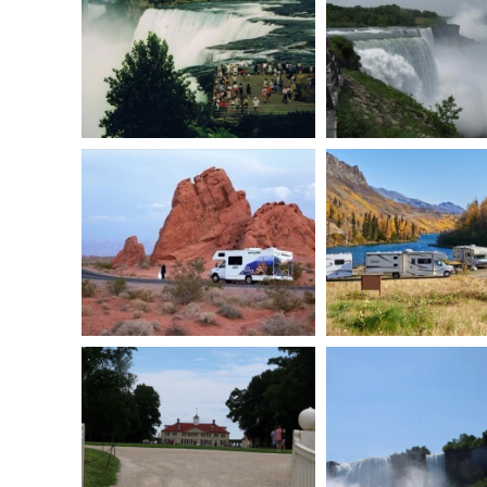
יאגרה - צד אמריקאי
אן בארה"ב - עמק האש -
לאס ואגס