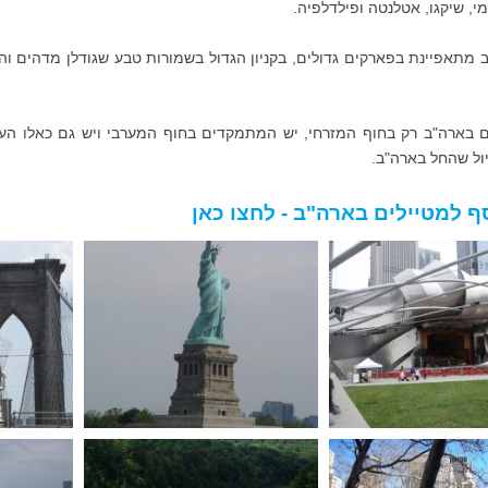
מי, שיקגו, אטלנטה ופילדלפיה.
מתאפיינת בפארקים גדולים, בקניון הגדול בשמורות טבע שגודלן מדהים והתפ
ם בארה"ב רק בחוף המזרחי, יש המתמקדים בחוף המערבי ויש גם כאלו העו
ול שהחל בארה"ב.
ף למטיילים בארה"ב - לחצו כאן
ות – הסמל של ארצות
גשר ברוקלין, גשר חבלים המחבר
תח נמל העיר ניו יורק
את רובע מנהטן לרובע ברוקלין
גשר 