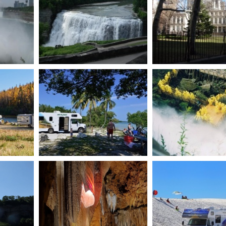
ושת המפלים בפארק
הלאומי Letchworth במערב
מפלי הניאגרה במבט מהצד
דינת ניו יורק
האמריקאי
מפלי הנ
טיול קרוואן בארה"ב - קרחון
טיול קרוו
ואן בארה"ב - פלורידה
באלסקה