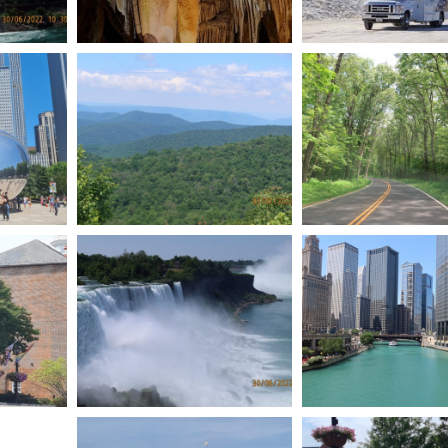
בית האחו
Luray Cavern
שייט במפלי הניאגרה
נוף בפארק שננדואה
שיקאגו The Bean
ניאגרה צד אמריקאי
אלכסנדריה וירג'יניה
אלכ