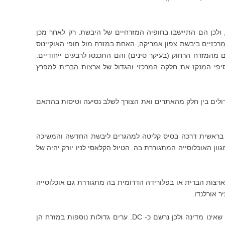
ה-17, היו ברובם מהגרים מאירופה, ולכן הם התיישבו בחופיה המזרחיים של היבשת. רק לאחר מכן
 מרכזיים ביבשת צפון אמריקה; האחת במזרח מול חופי האוקיינוס
 מהמזרח הרחוק (בעיקר סינים) והם התכנסו לרבעים ייחודיים.
סיפי המנקז את חלקה המרכזי והגדול של ארצות הברית למפרץ
דולים בין חלק מהאתרים ואת הצורך לשלב נסיעה וטיסות בהתאם
יתה בראשית דרכה בסיס קליטה למהגרים ליבשת החדשה והמשיכה
וון האוכלוסייה המתגוררת בה. הטיול הקלאסי לניו יורק יהיה של
רצות הברית או בפלורידה הדרומית בה מתגוררת גם אוכלוסייה
 אורלנדו.
וושינגטון בירתה של ארצות הברית שוכנת גם היא במזרחה ארצות הברית, באזור מינהלי שאינו מדינה ולכן נרשם כ- DC. ערים גדולות נוספות במזרח הן