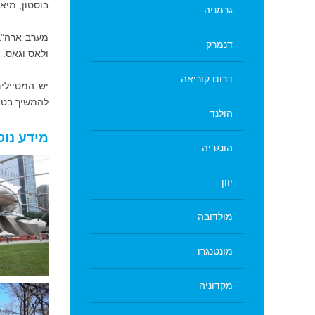
בוסטון, מיא
גרמניה
מערב ארה"ב 
דנמרק
ולאס וגאס.
דרום קוריאה
יש המטיילי
להמשיך בטי
הולנד
מידע נוס
הונגריה
יוון
מולדובה
מונטנגרו
הבמה הענקית באתר המופעים
פסל החיר
פריצקר בעיר שיקגו
הברית בפ
מקדוניה