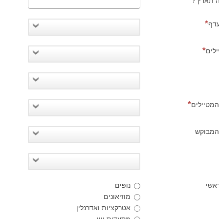
ה תאריך?
עדף
לים
המטיילים
 המבוקש
ראשי
נופים
מוזיאונים
אטרקציות ואדרנלין