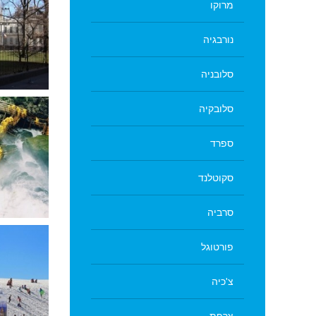
מרוקו
נורבגיה
אחד משל
סלובניה
בית העיריה ניו יורק
מ
סלובקיה
ספרד
סקוטלנד
מפלי הניאגרה - צד אמריקאי
טיול קרו
סרביה
פורטוגל
צ'כיה