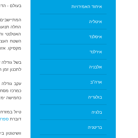
בעולם - הדו
איחוד האמירויות
איטליה
החלה תנועת 
האטלנטי והש
איסלנד
השטח העצום
מקסיקו. אז
אירלנד
בשל גודלה ש
אלבניה
לתכנון זמן ה
ארה"ב
עקב גודלה 
כמרכז מסחר 
בולגריה
כחמישה ימי
טיול במזרח 
בלגיה
דוברת
ספרד
בריטניה