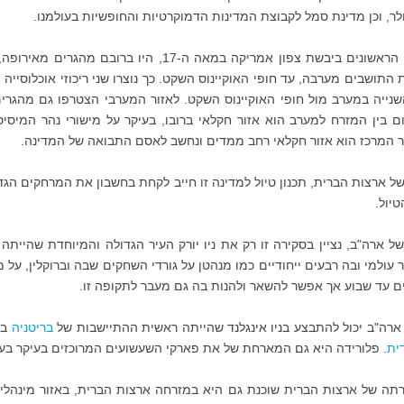
לר, וכן מדינת סמל לקבוצת המדינות הדמוקרטיות והחופשיות בעולמנו.
המתיישבים הראשונים ביבשת צפון אמריקה במאה 
התושבים מערבה, עד חופי האוקיינוס השקט. כך נוצרו שני ריכוזי אוכלוסייה
נייה במערב מול חופי האוקיינוס השקט. לאזור המערבי הצטרפו גם מהגרים
 בין המזרח למערב הוא אזור חקלאי ברובו, בעיקר על מישורי נהר המיסי
ור המרכז הוא אזור חקלאי רחב ממדים ונחשב לאסם התבואה של המדינה.
ל ארצות הברית, תכנון טיול למדינה זו חייב לקחת בחשבון את המרחקים הג
טיול.
של ארה"ב, נציין בסקירה זו רק את ניו יורק העיר הגדולה והמיוחדת שהי
עולמי ובה רבעים ייחודיים כמו מנהטן על גורדי השחקים שבה וברוקלין, על מג
ם עד שבוע אך אפשר להשאר ולהנות בה גם מעבר לתקופה זו.
ארה"ב יכול להתבצע בניו אינגלנד שהייתה ראשית ההתיישבות של
בריטניה
בא
ית
. פלורידה היא גם המארחת של את פארקי השעשועים המרוכזים בעיקר בעיר