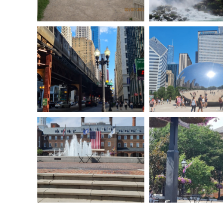
זה של ג'ורג' וושינגטון
בוירג'יניה
שיקגו
סנדריה וירג'יניה