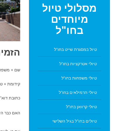
מסלולי
טיול
מיוחדים
בחו"ל
אלכסנדריה וירג'יניה
אלכ
טיול במסגרת שייט בחו"ל
הזמינ
טיולי אטרקציות בחו"ל
שם + משפח
טיולי משפחות בחו"ל
קידומת + טל
טיולי תרמילאים בחו"ל
כתובת דוא''
טיולי קרוואן בחו"ל
האם כבר הז
טיולים בחו"ל בגיל השלישי