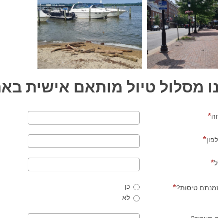
סנדריה וירג'יניה
ו מסלול טיול מותאם אישית באר
ה
פון
ל
כן
מנתם טיסות?
לא