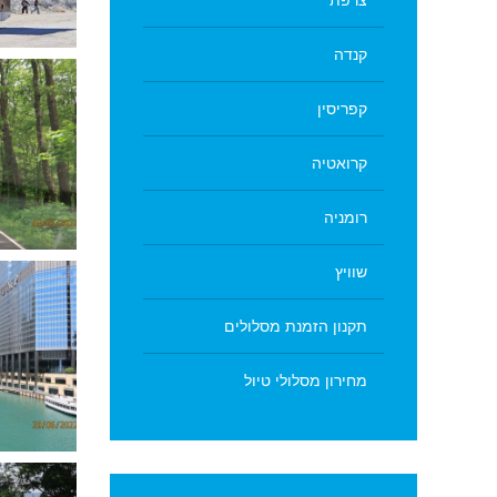
צרפת
טיול קרוואן - החולות הלבנים - ניו
מקסיקו ארה"ב
מערת נטיפים - s
קנדה
קפריסין
קרואטיה
רומניה
פארק שננדואה - וירג'יניה
תצפית 
שוויץ
תקנון הזמנת מסלולים
מחירון מסלולי טיול
שיקגו
מפלי ה