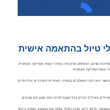
ולי טיול בהתאמה אישית
ד היעדים החשובים בתיירות מישראל היא ארצות הברית - פדרציה המורכבת מ-50 מדינות שרובן המוחלט מרוכזות במרכז יבשת אמריקה הצפונית.
ח יבשת אמריקה הצפונית.
והשני הוא רכס האפלצ'ים במזרח. האזורים המרכזיים והדרומיים
יילים בארה"ב לבדוק בכל מקום לאיזה אזור שעון הם מגיעים.
מדינה גדולה אלא גם מעצמה, וליתר דיוק, מרכז כלכלי עולמי עם המטבע הסחיר ביותר