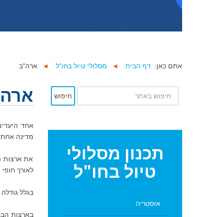
אתם כאן:
דף הבית
◄
מסלולי טיול בחו"ל
◄
ארה"ב
ארה"ב
חיפוש
מדינה אחת (
תכנון
מסלולי
את ארצות הב
טיול בחו"ל
לאורך חופי 
בגלל גודלה 
אוסטריה