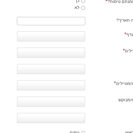
כן
מנתם טיסות?
לא
ה תאריך?
עדף
לים
המטיילים
 המבוקש
ראשי
נופים