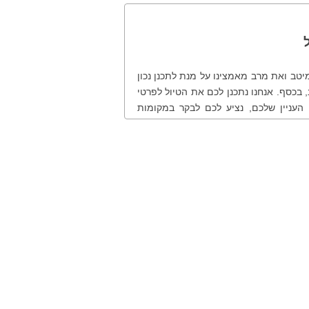
אנחנו ב-VIP Traveler נעשה כמיטב ואת מרב מאמצינו על מנת לתכנן נכון
 בכסף. אנחנו נתכנן לכם את הטיול לפרטי
 העניין שלכם, נציע לכם לבקר במקומות
. לנוחותכם ולמען שקיפות מרבית, להלן
נת עבודה. ביצוע התשלום בכרטיס אשראי
.
ל טיול הכולל טיולים אתגריים מודרכים או
 טרקטורונים, אופניים, ג'יפים וכדומה -