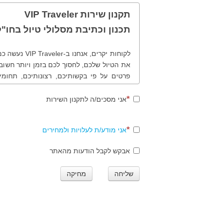
תקנון שירות VIP Traveler
תכנון וכתיבת מסלולי טיול בחו"ל
לקוחות יקרים, 
את הטיול שלכם, לחסוך לכם בזמן ויותר חשוב,
פרטים על פי בקשותיכם, רצונותיכם, תחומי
שונים ולמעשה נכוון אתכם נכון בטיול שלכם
תהליך ותקנון הזמנת מסלולי טיול בחו"ל.
אני מסכים/ה לתקנון השירות
אני מודע/ת לעלויות ולמחירים
שלב ראשון
אבקש לקבל הודעות מהאתר
סגירת הזמנת המסלול - חתימה הדדית על הזמ
או ביישומון תשלום טלפוני טרם תחילת העבודה
שליחה
מחיקה
לתשומת לבכם: עבור תכנון, ייעוץ ובניית מסלו
טיולים אתגריים הדורשים למשל השכרת סוסים,
תחול תוספת של 20% על מחיר מסלול הטיול.