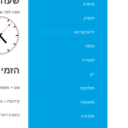
שעה 
גרמניה
שעה לפני שע
דנמרק
דרום קוריאה
הולנד
הונגריה
הזמינ
יוון
שם + משפח
מולדובה
קידומת + טל
מונטנגרו
כתובת דוא''
מקדוניה