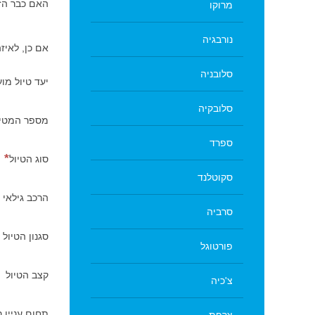
האם כבר הז
מרוקו
נורבגיה
אם כן, לאיז
סלובניה
יעד טיול מו
סלובקיה
מספר המטיי
ספרד
סוג הטיול
סקוטלנד
הרכב גילאי 
סרביה
סגנון הטיול
פורטוגל
קצב הטיול
צ'כיה
תחום עניין 