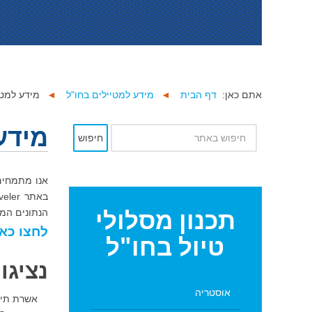
אתם כאן:
דף הבית
◄
מידע למטיילים בחו"ל
◄
מידע למטי
מידע
חיפוש
אנו מתמחים 
תכנון
מסלולי
הנתונים המו
לחצו כאן
טיול בחו"ל
נציגו
אוסטריה
אשרת תייר