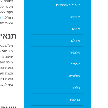
כתובת: EMBASSY BUITENHOF 47 2513 AH DEN-HAAG THE HAGUE NETHERLANDS.
איחוד האמירויות
מספר טלפון: 760500
פקס: 31-70-3760555.
איטליה
דוא"ל:
שעות פתיחה: שנ
איסלנד
תנאים
אירלנד
מע"מ כללי: 21%. מע"מ על מזון, ספרים ומוצרי ב
מינימום הו
אלבניה
יציאה מהא
מילוי טופ
ארה"ב
הצגת הפר
הצגת חשבו
בולגריה
הצגת דרכ
צפי לקבלת ההחזר: 3 ח
בלגיה
בריטניה