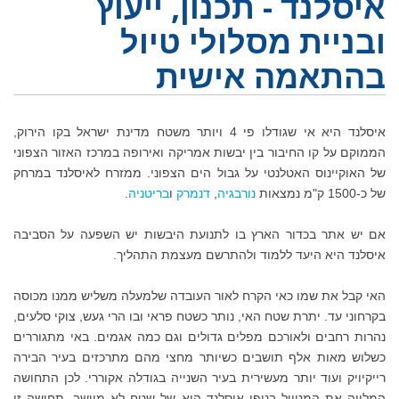
איסלנד - תכנון, ייעוץ
ובניית מסלולי טיול
בהתאמה אישית
איסלנד היא אי שגודלו פי 4 ויותר משטח מדינת ישראל בקו הירוק,
הממוקם על קו החיבור בין יבשות אמריקה ואירופה במרכז האזור הצפוני
של האוקיינוס האטלנטי על גבול הים הצפוני. ממזרח לאיסלנד במרחק
של כ-1500 ק"מ נמצאות
נורבגיה
,
דנמרק
ו
בריטניה
.
אם יש אתר בכדור הארץ בו לתנועת היבשות יש השפעה על הסביבה
איסלנד היא היעד ללמוד ולהתרשם מעצמת התהליך.
האי קבל את שמו כאי הקרח לאור העובדה שלמעלה משליש ממנו מכוסה
בקרחוני עד. יתרת שטח האי, נותר כשטח פראי ובו הרי געש, צוקי סלעים,
נהרות רחבים ולאורכם מפלים גדולים וגם כמה אגמים. באי מתגוררים
כשלוש מאות אלף תושבים כשיותר מחצי מהם מתרכזים בעיר הבירה
רייקיויק ועוד יותר מעשירית בעיר השנייה בגודלה אקוררי. לכן התחושה
המלווה את המטייל בנופי איסלנד היא של שטח לא מיושב. תחושה זו