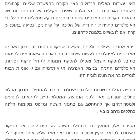
באי. עשרות מפלים הגדולים באי מקורם בהפשרת שלגים וקרחונים
באזורים הגבוהים ובזרמי הלבה שאינם מקילים על ההתחתרות של
הנהרות. הקרחונים המכסים שטחים נרחבים דווקא מנוצלים היטב על ידי
האיסלנדים לתיירות ייחודית של הליכה על קרחונים, נסיעה באופנועי
קרח ואפילו בשייט בלגונת קרחונים.
ריבוי אתרים פעילים וולקנית, פעילות שמקורה בחום רב בבטן האדמה
מאפשרים לאיסלנדים לעשות שימוש נרחב באנרגיה גיאותרמית לחימום
בתים, להפקת חשמל ואפילו להסקת חממות לגידול ירקות ופירות.
האיסלנדים התמחו בניצול האנרגיה הגיאותרמית ונציגי אומות רבות
לומדים בה את הטכנולוגיה הזו.
החוייה הבלתי נשכחת שלכם באיסלנד חייבת להתחיל בתכנון מסלול
טיולים זמן רב מאד לפני הנסיעה. המסלול חייב להתאים לנוסעים
ולמטרותיהם אך להתחשב גם בתנאי השטח ומיעוט מקומות הלינה
בחלקים נרחבים באי.
מסיבות אלו, מומלץ כבר בתחילת השנה האזרחית לתכנן את הביקור
באיסלנד לקראת הקיץ ולחובבי צפרות רצוי מאד שלא יאוחר מסוף יולי.
ביקור באי האיסלנדי בחודשי הסתיו, החורף ותחילת האביב אינו מומלץ