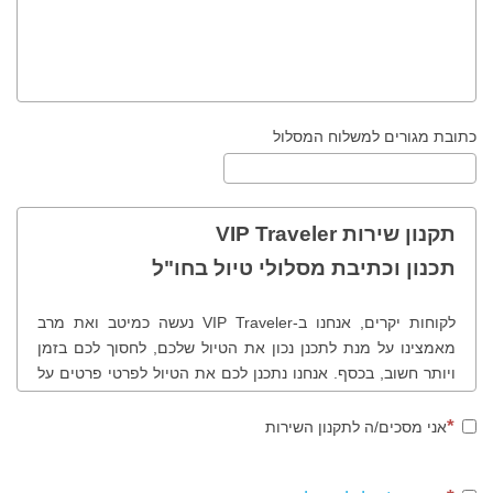
כתובת מגורים למשלוח המסלול
תקנון שירות VIP Traveler
תכנון וכתיבת מסלולי טיול בחו"ל
לקוחות יקרים, אנחנו ב-VIP Traveler נעשה כמיטב ואת מרב
מאמצינו על מנת לתכנן נכון את הטיול שלכם, לחסוך לכם בזמן
ויותר חשוב, בכסף. אנחנו נתכנן לכם את הטיול לפרטי פרטים על
פי בקשותיכם, רצונותיכם, תחומי העניין שלכם, נציע לכם לבקר
במקומות שונים ולמעשה נכוון אתכם נכון בטיול שלכם. לנוחותכם
אני מסכים/ה לתקנון השירות
ולמען שקיפות מרבית, להלן תהליך ותקנון הזמנת מסלולי טיול
בחו"ל.