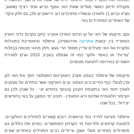
מקבלת חיזוק כאשר מגלים שאת האי עוקף כביש אחד רציף (שאגב,
נקרא כביש 1) ולאורכו ובשוליו מתרכזים רוב היישובים ולכן גם חלק עיקרי
של האתרים המתויירים באי.
עקב מיקומו של האי על קו הרכס המרכז אוקייני (הקו בקרום כדור הארץ
המפריד בין יבשות
אמריקה
ואירואסיה), איסלנד מתאפיינת בפעילות
וולקנית ועל האי פעילים עדיין מספר הרי געש. חלק מהאי מכוסה בבזלות
"טריות" או באפר וולקני כמו זה שנפלט באביב 2010 וגרם לסגירת
השמיים באירופה לתנועת מטוסים.
מיקומה של איסלנד בצפון מערב האוקיינוס האטלנטי הפך את האי לגן
עדן לבעלי כנף החיים בים הצפוני ובים הארקטי אשר נוחתים על מצוקים
לאורך חופי האי בתקופת הקינון (בעיקר בחודש יוני - כל שנה) ולכן גם
הציפור הלאומית שלהם היא הפאפין - תוכון ימי המקנן על באי בחודשים
יוני/יולי, בכל שנה.
איסלנד מציעה לתייר נופי בראשית, רובם קשורים לתהליכים הוולקניים,
לתנועת קרחונים ולזרימת מי הקרחון המופשרים. נופים אלו כוללים גם
פומרולים (אתרים מעלי עשן) וגייזרים רבים הפעילים באתרים שונים