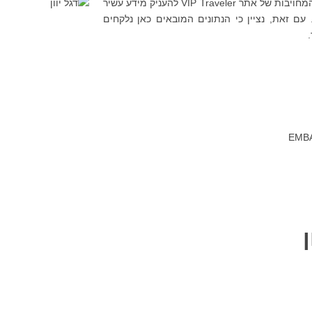
אנו מציעים ללקוחותינו תכנון, ייעוץ ובניית מסלול טיול מותאם אישית באי רודוס וכחלק מהמחויבות של אתר VIP Traveler להעניק מידע עשיר
 עם זאת, נציין כי הנתונים המובאים כאן נלקחים