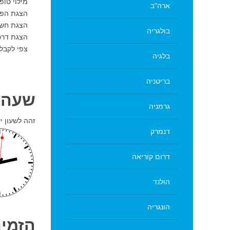
מילוי טופ
ארה"ב
הצגת הפר
הצגת חשבו
בולגריה
הצגת דרכ
צפי לקבלת ההחזר: 3 ח
בלגיה
בריטניה
שעה 
גרמניה
זהה לשעון י
דנמרק
דרום קוריאה
הולנד
הונגריה
הזמינ