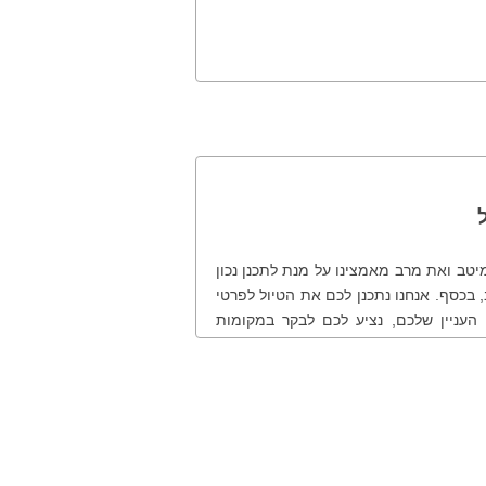
אנחנו ב-VIP Traveler נעשה כמיטב ואת מרב מאמצינו על מנת לתכנן נכון
 בכסף. אנחנו נתכנן לכם את הטיול לפרטי
 העניין שלכם, נציע לכם לבקר במקומות
. לנוחותכם ולמען שקיפות מרבית, להלן