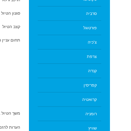
סגנון הטיול
סרביה
קצב הטיול
פורטוגל
תחום עניין 
צ'כיה
צרפת
קנדה
קפריסין
קרואטיה
משך הטיול 
רומניה
הערות להזמ
שוויץ