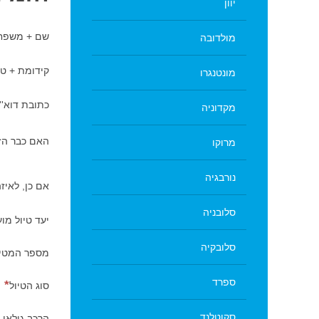
יוון
שם + משפח
מולדובה
קידומת + טל
מונטנגרו
כתובת דוא''
מקדוניה
האם כבר הז
מרוקו
נורבגיה
אם כן, לאיז
סלובניה
יעד טיול מו
סלובקיה
מספר המטיי
ספרד
סוג הטיול
סקוטלנד
הרכב גילאי 