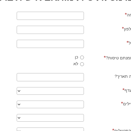
ה
פון
ל
כן
מנתם טיסות?
לא
ה תאריך?
עדף
לים
המטיילים