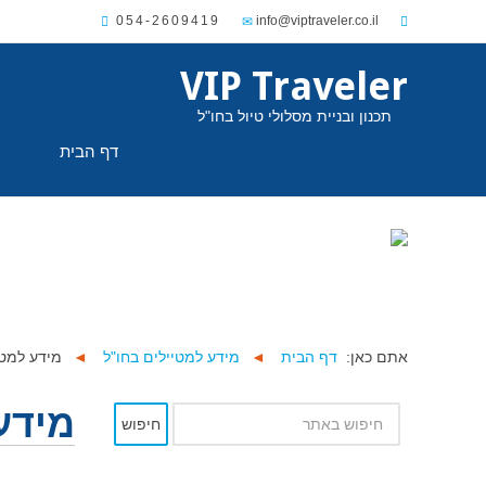
054-2609419
VIP Traveler
תכנון ובניית מסלולי טיול בחו"ל
דף הבית
אתם כאן:
דף הבית
◄
מידע למטיילים בחו"ל
◄
מידע למטי
מידע
חיפוש