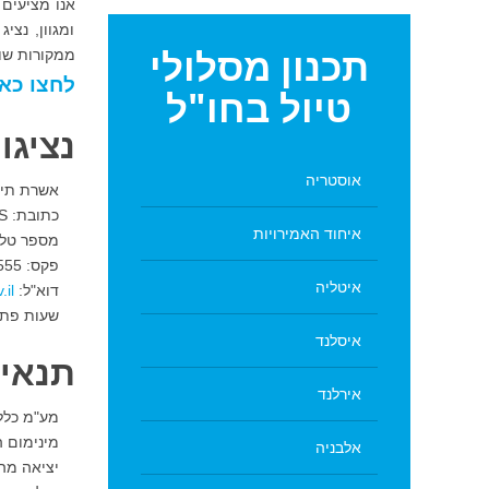
ומגוון, נצי
תכנון
מסלולי
ממקורות שונ
לחצו כאן
טיול בחו"ל
נציגו
אוסטריה
אשרת תייר
כתובת: EMBASSY 1 MARATHONODROMON FILOTHEI PSYCHIKO, 154 52 ATHENS
איחוד האמירויות
מספר טלפון: 6705500
פקס: 30-210-6705555.
איטליה
דוא"ל:
שעות פתיחה: שנ
איסלנד
תנאים
אירלנד
מע"מ כללי: %
מינימום הו
אלבניה
יציאה מהא