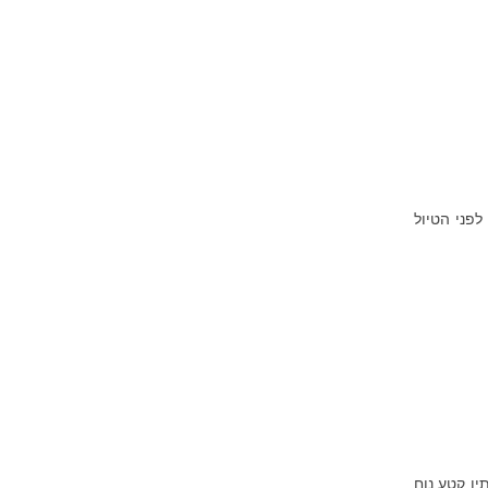
לפני הטיול
גם, ממתין קטע נוח