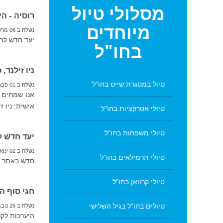
מסלולי
טיול
רוסיה - ה
מיוחדים
נשלח ב 06 מרס 2018
יעד חדש לתכנון,
בחו"ל
ניו זילנד,
טיול במסגרת שייט בחו"ל
נשלח ב 01 פברואר 2018
אישית: ניו זי
טיולי אטרקציות בחו"ל
טיולי משפחות בחו"ל
יעד חדש לת
נשלח ב 02 ינואר 2018
טיולי תרמילאים בחו"ל
חדש באתר VIP Traveler: יעד נוסף לתכנון, ייעוץ ובניית מסלולי טיול בהתאמה אישית - גאורגיה.
טיולי קרוואן בחו"ל
חגי סוף ה
טיולים בחו"ל בגיל השלישי
נשלח ב 26 נובמבר 2017
היערכות לקר