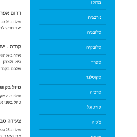
מרוקו
דרום אפרי
נורבגיה
נשלח ב 04 פברואר 2019
יעד חדש לתכ
סלובניה
קנדה - יע
סלובקיה
נשלח ב 09 ינואר 2019
גיא זלצמן -
ספרד
שלכם בקנדה
סקוטלנד
טיול בקופר
סרביה
נשלח ב 25 אוקטובר 2018
טיול בשני א
פורטוגל
צעידה סבי
צ'כיה
נשלח ב 25 ספטמבר 2018