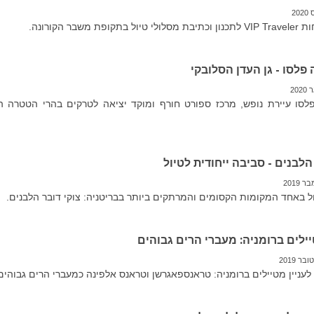
ופת משבר הקורונה.
לסו - גן העדן הסלובקי
סו עיירת נופש, מרכז ספורט חורף ומוקד יציאה לטרקים בהרי הטטרה ה
הלבנים - סביבה ייחודית לטיול
 באחד המקומות הקסומים והמרתקים ביותר בבריטניה: צוקי דובר הלבנים.
ילים ברומניה: מעברי הרים גבוהים
לעניין מטיילים ברומניה: טראנספאגרשן וטראנס אלפינה כמעברי הרים גבוהים