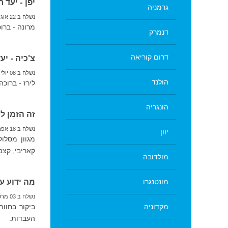
יפן - יעד 
גרמניה
נשלח ב 22 אוגוסט 2019
מרונה - ברו
דנמרק
דרום קוריאה
צ'כיה - יע
נשלח ב 08 יולי 2019
הולנד
לירז - ברוכה
הונגריה
זה הזמן ל
נשלח ב 18 אפריל 2019
יוון
מגוון מסלו
קאריבי, קצב
מולדובה
מה ידוע על חי
מונטנגרו
נשלח ב 03 מרס 2019
מקדוניה
העבדות.