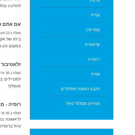
צרפת
להליכה וכלל
קנדה
אם אתם כב
קפריסין
נשלח ב 23 אוגוסט 2018
ביתו של אקס
קרואטיה
במקום והן כ
רומניה
זלאטיבור 
נשלח ב 30 יולי 2018
שוויץ
מומלץ!
תקנון הזמנת מסלולים
מחירון מסלולי טיול
רוסיה - מונדיאל 2018 או ט
נשלח ב 05 יוני 2018
טיול ברוסיה למ