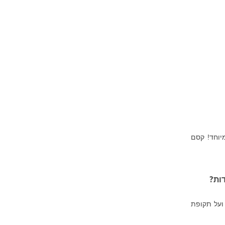
יוחד! קסם
ור בחוות חקלאיות - הדרך ללמוד על חיי המתיישבים בארצות הברית במאות 18-19 ועל תקופת