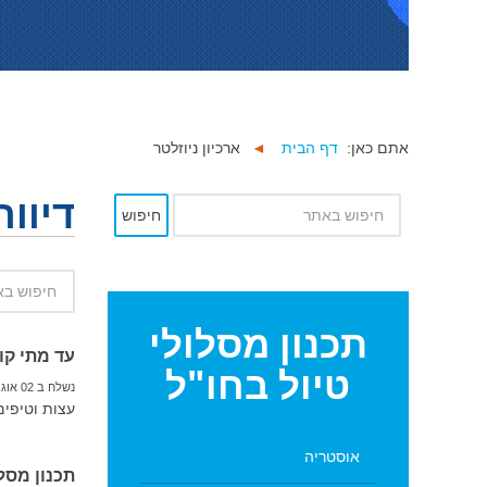
אתם כאן:
דף הבית
◄
ארכיון ניוזלטר
דיוור -
חיפוש
תכנון
מסלולי
עד מתי קו
טיול בחו"ל
נשלח ב 02 אוגוסט 2020
עצות וטיפים 
אוסטריה
תכנון מסלו