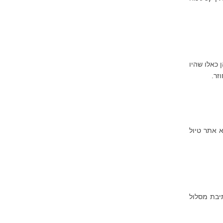
 כאלו שהיו
זר.
פשים מפלט מהקיץ החם והלח, העיירה זלאטיבור - Zlatibor היא אתר טיול
 10% הנחה על תכנון וכתיבת מסלול