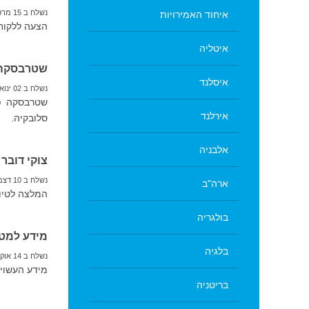
נשלח ב 15 מרס 2020
איחוד האמירויות
הצעה ללקוחות VIP Traveler לתכנון וכתיבת מסלולי טיול בתק
איטליה
שטרבסקה פ
איסלנד
נשלח ב 02 ינואר 2020
שטרבסקה פל
אירלנד
סלובקיה.
אלבניה
צוקי דובר 
נשלח ב 10 דצמבר 2019
ארה"ב
המלצה לטיול
בולגריה
מידע למטי
בלגיה
נשלח ב 14 אוקטובר 2019
מידע העשוי 
בריטניה