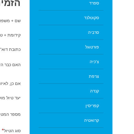
הזמינ
ספרד
סקוטלנד
שם + משפח
סרביה
קידומת + טל
פורטוגל
כתובת דוא''
צ'כיה
האם כבר הז
צרפת
אם כן, לאיז
קנדה
יעד טיול מו
קפריסין
מספר המטיי
קרואטיה
סוג הטיול