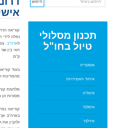
דרום 
חיפוש
אישי
קוריאה הדרו
תכנון
מסלולי
טיול בחו"ל
ל
ארה"ב
. צפ
ק"מ.
אוסטריה
בעוד קוריא
מהמדינות ה
איחוד האמירויות
מלחמת קורי
איטליה
מסורות הן ש
איסלנד
קוריאה נפת
אירלנד
ולהבין את 