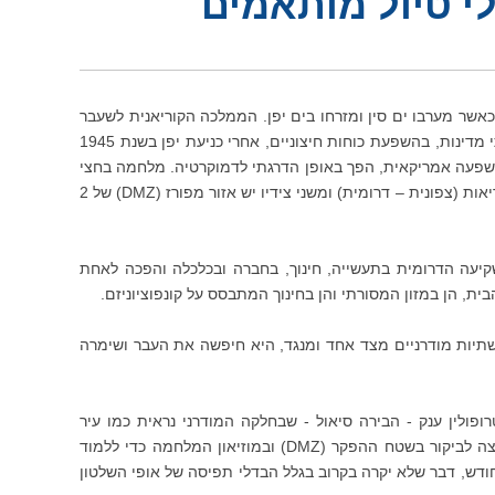
לי טיול מותאמים
אשר מערבו ים סין ומזרחו בים יפן. הממלכה הקוריאנית לשעבר
נפלה לידי היפנים בשנת 1910. לצערם של תושבי חצי האי התארגנה קוריאה מחדש כשתי מדינות, בהשפעת כוחות חיצוניים, אחרי כניעת יפן בשנת 1945
 השפעה אמריקאית, הפך באופן הדרגתי לדמוקרטיה. מלחמה בחצי
האי בין שני החלקים הסתיימה בפשרה לאורך קו הרוחב 380 שהוא היום קו הגבול בין הקוריאות (צפונית – דרומית) ומשני צידיו יש אזור מפורז (DMZ) של 2
קיעה
הדרומית בתעשייה, חינוך, בחברה ובכלכלה והפכה לאחת
ת, הן במזון המסורתי והן בחינוך המתבסס על קונפוציוניזם.
שתיות מודרניים מצד אחד ומנגד, היא חיפשה את העבר ושימרה
ולין ענק - הבירה סיאול - שבחלקה המודרני נראית כמו עיר
בארה"ב אך מהצד האחר, משמרת שכונות בעלות צביון עתיק. סיאול היא גם קרש הקפיצה לביקור בשטח ההפקר (DMZ) ובמוזיאון המלחמה כדי ללמוד
דש, דבר שלא יקרה בקרוב בגלל הבדלי תפיסה של אופי השלטון