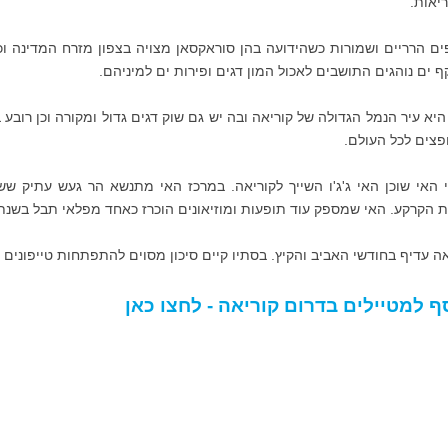
ריאות.
ים הרריים ושמורות כשהידועה בהן סוראקסאן מצויה בצפון מזרח המדינה וכן
ף ים נוהגים התושבים לאכול המון דגים ופירות ים למיניהם.
היא עיר הנמל הגדולה של קוריאה ובה יש גם שוק דגים גדול ומקורה וכן רוב
פצים לכל העולם.
 האי שוכן האי ג'ג'ו השייך לקוריאה. במרכז האי מתנשא הר געש עתיק ש
ת הקרקע. האי שמספק עוד תופעות ומוזיאונים הוכרז כאחד מפלאי תבל בשנת 2016
אה עדיף בחודשי האביב והקיץ. בסתיו קיים סיכון מסוים להתפתחות טייפונים ב
ף למטיילים בדרום קוריאה - לחצו כאן