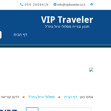
054-2609419
VIP Traveler
תכנון ובניית מסלולי טיול בחו"ל
דף הבית
אתם כאן:
דף הבית
◄
מסלולי טיול בחו"ל
◄
דרום קוריאה