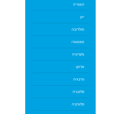
מקדש היינסה במרכז קוריאה בו
הונגריה
נשמרים לוחות עץ עליהם כתובים
היצע דגי
דבריו של בודהה
יוון
מולדובה
מונטנגרו
מסכות (לרוב עץ צבוע) מסורתיות
בקוריאה. המסכות שימשו לכיסוי
חקלאות או
פני שחקנים בעת שלעגו לשליטים
חסה) בכפר
מקדוניה
ולמנהיגים
מרוקו
נורבגיה
סלובניה
טקס החלפת משמרות בארמון
המלוכה בסיאול הבירה
סלובקיה