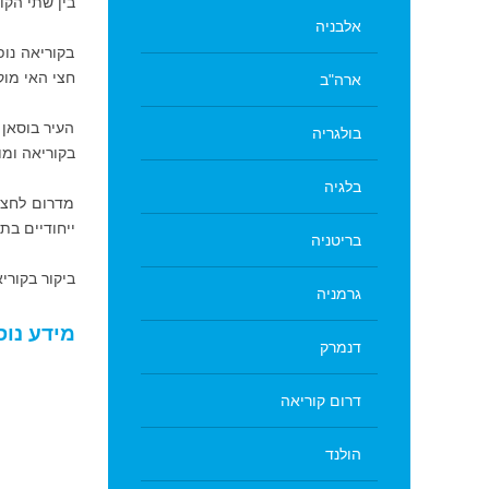
בין שתי הקו
אלבניה
בקוריאה נופ
חצי האי מוק
ארה"ב
העיר בוסאן 
בולגריה
בקוריאה ומו
בלגיה
מדרום לחצי
ייחודיים בת
בריטניה
ביקור בקורי
גרמניה
מידע נוס
דנמרק
דרום קוריאה
הולנד