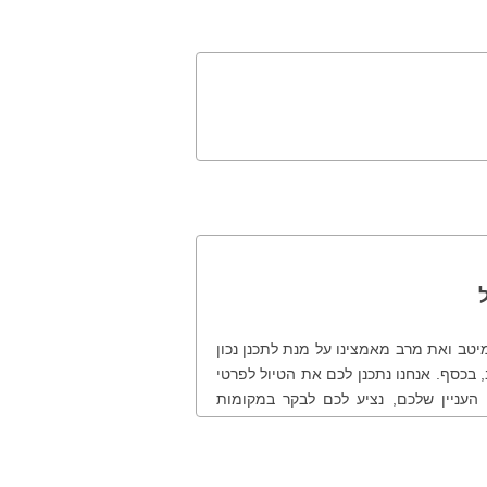
אנחנו ב-VIP Traveler נעשה כמיטב ואת מרב מאמצינו על מנת לתכנן נכון
 בכסף. אנחנו נתכנן לכם את הטיול לפרטי
 העניין שלכם, נציע לכם לבקר במקומות
. לנוחותכם ולמען שקיפות מרבית, להלן