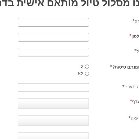
ו מסלול טיול מותאם אישית בדר
ה
פון
ל
כן
מנתם טיסות?
לא
ה תאריך?
עדף
לים