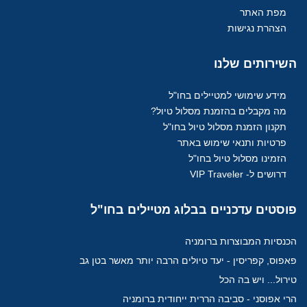
מפת האתר
הצהרת נגישות
השירותים
שלנו
מידע שימושי למטיילים בחו"ל
מה מקבלים בהזמנת מסלול טיול?
תקנון הזמנת מסלול טיול בחו"ל
פרטיות ותנאי שימוש באתר
הזמינו מסלול טיול בחו"ל
דרושים ל- VIP Traveler
פוסטים
עדכניים בבלוג מטיילים בחו"ל
הכנסיות המבוצרות ברומניה
פאפוס, קפריסין - יעד טיולים הרבה יותר מאשר בטן גב
טירול... ויש בה הכל
הרי אפוסני - סביבה הררית ייחודית ברומניה