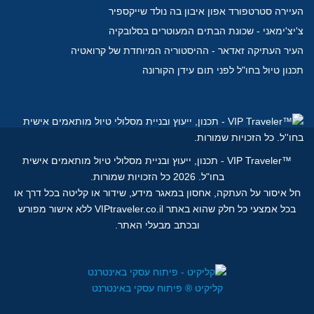
העיירה סטרטפורד אפון איבון בה נולד שייקספיר
צ'יצ'ימאני - שכונת הבתים המעוטרים בסלובקיה
העיר העתיקה זאדאר - ההיסטוריה המיוחדת של קרואטיה
תכנון טיול בחו"ל לפני תום עידן הקורונה
™
VIP Traveler - תכנון, ייעוץ ובניית מסלולי טיול מותאמים אישית
בחו"ל.
2026 כל הזכויות שמורות.
חל איסור על העתקה, אחסון במאגר מידע, שידור או קליטה בכל דרך או
בכל אמצעי כל חלק שהוא באתר VIPtraveler.co.il ללא אישור מפורש
ובכתב מבעלי האתר.
קליקיט ® פיתוח עסקי באינטרנט