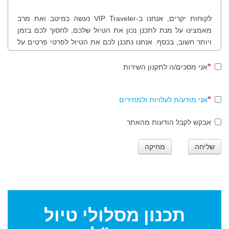
לקוחות יקרים, אנחנו ב-VIP Traveler נעשה כמיטב ואת מרב
מאמצינו על מנת לתכנן נכון את הטיול שלכם, לחסוך לכם בזמן
ויותר חשוב, בכסף. אנחנו נתכנן לכם את הטיול לפרטי פרטים על
פי בקשותיכם, רצונותיכם, תחומי העניין שלכם, נציע לכם לבקר
במקומות שונים ולמעשה נכוון אתכם נכון בטיול שלכם. לנוחותכם
אני מסכים/ה לתקנון השירות
ולמען שקיפות מרבית, להלן תהליך ותקנון הזמנת מסלולי טיול
בחו"ל.
אני מודע/ת לעלויות ולמחירים
אבקש לקבל הודעות מהאתר
שלב ראשון
שליחה
מחיקה
סגירת הזמנת המסלול - חתימה הדדית על הזמנת עבודה. ביצוע
התשלום בכרטיס אשראי או ביישומון תשלום טלפוני טרם תחילת
העבודה.
לתשומת לבכם: עבור תכנון, ייעוץ ובניית מסלול טיול הכולל טיולים
אתגריים מודרכים או טיולים אתגריים הדורשים למשל השכרת
תכנון
מסלולי טיול
סוסים, טרקטורונים, אופניים, ג'יפים וכדומה - תחול תוספת של