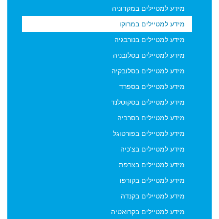
על הזמנת עבודה, מבקש להצטרף למאגר מכותבי אתר
מידע למטיילים במקדוניה
viptraveler.co.il לצורך קבלת דיוור (ניוזלטר) לכתובת המייל שלו -
מידע למטיילים במרוקו
דיוור אשר יישלח מדי פעם על ידי הנהלת האתר viptraveler.co.il.
הסרה מהדיוור ניתן לבצע בכל עת באופן אוטומטי באמצעות
מידע למטיילים בנורבגיה
קישור "הסרה" המופיע בתחתית כל אחד מהניוזלטרים הנשלחים
מידע למטיילים בסלובניה
על ידי viptraveler.co.il וכן על ידי שימוש עצמאי במודול
הצטרפות והסרה אשר בעמודה השמאלית של עמוד ארכיון דיוור.
מידע למטיילים בסלובקיה
מידע למטיילים בספרד
מידע למטיילים בסקוטלנד
מידע למטיילים בסרביה
מידע למטיילים בפורטוגל
מידע למטיילים בצ'כיה
מידע למטיילים בצרפת
מידע למטיילים בקורפו
מידע למטיילים בקנדה
מידע למטיילים בקרואטיה