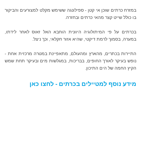
במזרח כרתים שוכן אי קטן - ספילונגה ששימש מקלט למצורעים והביקור
בו כולל שייט קצר מהאי כרתים ובחזרה.
בכרתים על פי המיתולוגיה היוונית הוחבא האל זאוס לאחר לידתו,
במערה, בסמוך לרמת דיקטי, שהיא אזור חקלאי, וכך ניצל.
התיירות בכתרים, מהארץ ומהעולם, מתאפיינת במטרה מרכזית אחת -
נופש בעיקר לאורך החופים, בבריכות, במגלשות מים ובעיקר תחת שמש
הקיץ החמה של הים התיכון.
מידע נוסף למטיילים בכרתים - לחצו כאן
קברו של ניקוס קאזאנצאקיס,
הסופר היווני יליד כרתים שכתב
את זורבה היווני ועוד ספרים
רבים, מתנשא מעל חומותיה
הוונציאניות של אירקליו