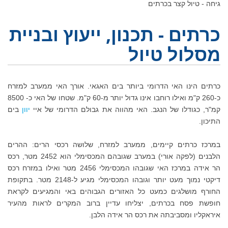
גיחה - טיול קצר בכרתים
כרתים - תכנון, ייעוץ ובניית
מסלול טיול
כרתים הינו האי הדרומי ביותר בים האגאי. אורך האי ממערב למזרח
כ-260 ק"מ ואילו רוחבו אינו גדול יותר מ-60 ק"מ. שטחו של האי כ- 8500
קמ"ר, כגודלו של הנגב. האי מהווה את גבולם הדרומי של איי
יוון
בים
התיכון.
במרכז כרתים קיימים, ממערב למזרח, שלושה רכסי הרים: ההרים
הלבנים (לפקה אורי) במערב שגובהם המכסימלי הוא 2452 מטר, רכס
הר אידה במרכז האי שגובהו המכסימלי 2456 מטר ואילו במזרח רכס
דיקטי נמוך מעט יותר וגובהו המכסימלי מגיע ל-2148 מטר. בתקופת
החורף מושלגים כמעט כל האזורים הגבוהים באי והמגיעים לקראת
חופשת פסח בכרתים, יצליחו עדיין ברוב המקרים לראות מהעיר
איראקליו ומסביבתה את רכס הר אידה הלבן.