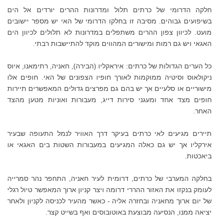
חלקה הדרומי של כרתים תלול ומדרונות ההרים יורדים אל הים
בשיפועים גבוהים. מסיבה זו בחלקו הדרומי של האי יש מספר יישובים
מועט. לכיוון צפון ההרים משתפלים במדרונות לא תלולים לכיוון הים
האגאי ויש גם רמות ומישורים המהווים מוקד להתיישבות רבתי.
כל הערים הגדולות של כרתים: איראקליו (הבירה), חאניה, רתימאנו, איוס
ניקולאוס וסיטיה ממוקמות לאורך חופיו הצפונים של האי. חופים אלו
מישוריים או סלעיים אך יש בהם גם מפרצים גדולים המאפשרים תיירות
חופים מצד אחד ומעגני סירות דייג, מעבורות ואוניות מטען מהצד
האחר.
תיירים מגיעים לאי כרתים בעיקר דרך האוויר לנמל התעופה שבעיר
אירקליו אך יש גם כאלה המגיעים במעבורות השטות בים האגאי או
ביאכטות.
בחלקה המערבי של כרתים, דרומית לעיר חאניה, התחפר נהר סמרייה
לעומק בנקזו את האזור ההררי דרומה ויצר קניון ארוך המאפשר טיול רגלי
של יום ארוך מחאניה ובחזרה אליה - כאשר מהעיר לכניסה לקניון ולאחר
יציאה ממנו, הנסיעה מבוצעת באוטובוסים ואף בשייט קצר.