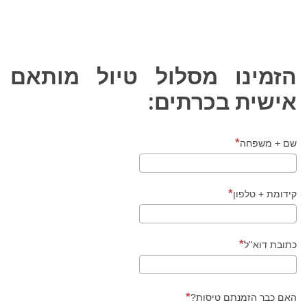
הרובע הונציאני היפה והמטופח
בעיר חאניה. ברובע זה מרוכזים
היום אומנים רבים
הזמינו מסלול טיול מותאם
אישית בכרתים:
שם + משפחה
קידומת + טלפון
כתובת דוא''ל
האם כבר הזמנתם טיסות?