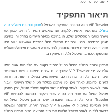
שכר לפי פרויקט.
תיאור התפקיד
VIP Traveler הינה החברה הוותיקה בישראל ל
תכנון וכתיבת מסלולי טיול
בחו"ל
, בהתאמה אישית ללקוח. אנו שואפים תמיד להרחיב ולגוון את
מערך כותבי המסלולים שלנו, הן בהיבט מספר היעדים בחו"ל והן בהיבט
סגנון הכתיבה. תכנון וכתיבת מסלולי טיול בחברת VIP Traveler הינו
תפקיד בעל דרישות איכות גבוהות, לצד עבודה מאתגרת ואינטלקטואלית
המספקת לכותב המסלול וללקוח סיפוק רב.
מתכנן וכותב מסלול הטיול בחו"ל יעמוד בקשר עם הלקוחות אשר יופנו
אליו על ידי VIP Traveler לצורך קיום שיחת תיאום ציפיות ראשונית:
היכרות עם הלקוח, הכרת הרכב המשתתפים בטיול, דרישות מיוחדות,
דגשים וכדומה. לאחר מכן יכין מתכנן מסלול הטיול שלד ראשוני ויעביר
אותו לאישור הלקוח. לאחר קבלת אישור הלקוח לשלד הטיול, יכין מתכנן
מסלול הטיול את תכני תיק הטיול עבור הלקוח, בהתאם להנחיות VIP
Traveler וצרכי הלקוח. בגמר העבודה, ישלח מתכנן מסלול הטיול את
תיק הנסיעה באימייל ל- VIP Traveler לצורך הגהה, הדפסה ומשלוח
בדואר ללקוח. לאחר שיקבל הלקוח את תיק הנסיעה, יהיה מתכנן מסלול