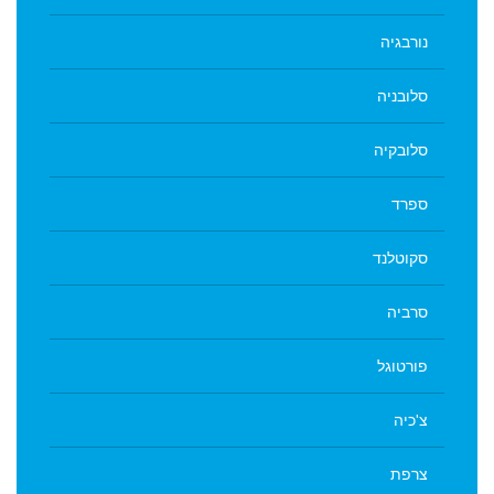
נורבגיה
סלובניה
סלובקיה
ספרד
סקוטלנד
סרביה
פורטוגל
צ'כיה
צרפת