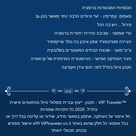
הכנסיות המבוצרות ברומניה
פאפוס, קפריסין - יעד טיולים הרבה יותר מאשר בטן גב
טירול... ויש בה הכל
הרי אפוסני - סביבה הררית ייחודית ברומניה
העיירה סטרטפורד אפון איבון בה נולד שייקספיר
צ'יצ'ימאני - שכונת הבתים המעוטרים בסלובקיה
העיר העתיקה זאדאר - ההיסטוריה המיוחדת של קרואטיה
תכנון טיול בחו"ל לפני תום עידן הקורונה
™
VIP Traveler - תכנון, ייעוץ ובניית מסלולי טיול מותאמים אישית
בחו"ל.
2026 כל הזכויות שמורות.
חל איסור על העתקה, אחסון במאגר מידע, שידור או קליטה בכל דרך או
בכל אמצעי כל חלק שהוא באתר VIPtraveler.co.il ללא אישור מפורש
ובכתב מבעלי האתר.