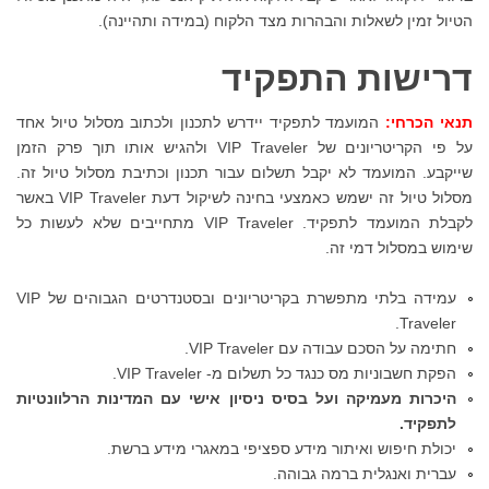
הטיול זמין לשאלות והבהרות מצד הלקוח (במידה ותהיינה).
דרישות התפקיד
תנאי הכרחי:
המועמד לתפקיד יידרש לתכנון ולכתוב מסלול טיול אחד
על פי הקריטריונים של VIP Traveler ולהגיש אותו תוך פרק הזמן
שייקבע. המועמד לא יקבל תשלום עבור תכנון וכתיבת מסלול טיול זה.
מסלול טיול זה ישמש
כאמצעי בחינה לשיקול דעת VIP Traveler באשר
לקבלת המועמד לתפקיד. VIP Traveler מתחייבים שלא לעשות כל
שימוש במסלול דמי זה.
עמידה בלתי מתפשרת בקריטריונים ובסטנדרטים הגבוהים של VIP
Traveler.
חתימה על הסכם עבודה עם VIP Traveler.
הפקת חשבוניות מס כנגד כל תשלום מ- VIP Traveler.
היכרות מעמיקה ועל בסיס ניסיון אישי עם המדינות הרלוונטיות
לתפקיד.
יכולת חיפוש ואיתור מידע ספציפי במאגרי מידע ברשת.
עברית ואנגלית ברמה גבוהה.