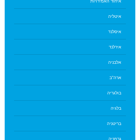
איחוד האמירויות
איטליה
איסלנד
אירלנד
אלבניה
ארה"ב
בולגריה
בלגיה
בריטניה
גרמניה