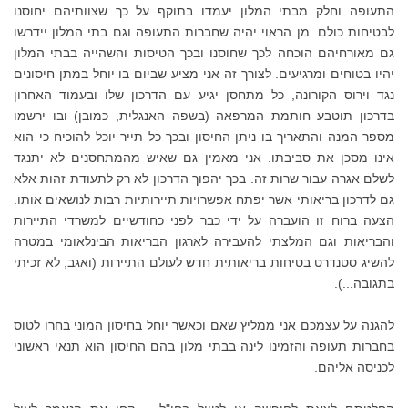
התעופה וחלק מבתי המלון יעמדו בתוקף על כך שצוותיהם יחוסנו
לבטיחות כולם. מן הראוי יהיה שחברות התעופה וגם בתי המלון יידרשו
גם מאורחיהם הוכחה לכך שחוסנו ובכך הטיסות והשהייה בבתי המלון
יהיו בטוחים ומרגיעים. לצורך זה אני מציע שביום בו יוחל במתן חיסונים
נגד וירוס הקורונה, כל מתחסן יגיע עם הדרכון שלו ובעמוד האחרון
בדרכון תוטבע חותמת המרפאה (בשפה האנגלית, כמובן) ובו ירשמו
מספר המנה והתאריך בו ניתן החיסון ובכך כל תייר יוכל להוכיח כי הוא
אינו מסכן את סביבתו. אני מאמין גם שאיש מהמתחסנים לא יתנגד
לשלם אגרה עבור שרות זה. בכך יהפוך הדרכון לא רק לתעודת זהות אלא
גם לדרכון בריאותי אשר יפתח אפשרויות תיירותיות רבות לנושאים אותו.
הצעה ברוח זו הועברה על ידי כבר לפני כחודשיים למשרדי התיירות
והבריאות וגם המלצתי להעבירה לארגון הבריאות הבינלאומי במטרה
להשיג סטנדרט בטיחות בריאותית חדש לעולם התיירות (ואגב, לא זכיתי
בתגובה...).
להגנה על עצמכם אני ממליץ שאם וכאשר יוחל בחיסון המוני בחרו לטוס
בחברות תעופה והזמינו לינה בבתי מלון בהם החיסון הוא תנאי ראשוני
לכניסה אליהם.