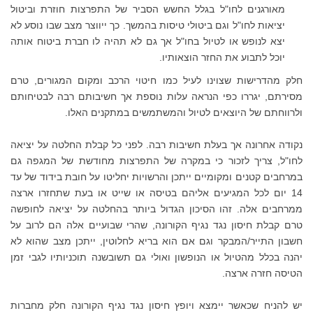
מאורגנים לחו"ל בגלל החשש הסביר של התפרצות חוזרת וביטול
יציאות לחו"ל וגם ביטולי טיסות בהמשך. כך ייווצר מצב שבו נוסע לא
יצא לנופש או לטיול בחו"ל אך גם לא תהיה לו חברת ביטוח אותה
יוכל לתבוע את החזר הוצאותיו.
חלק מהדרישות שצוינו לעיל כמו חיטוי הרכב ומקום המגורים, טרם
מסירתם, יגררו כפי הנראה עלות נוספת אך חשיבותם רבה לבטיחותם
ולרווחתם של היוצאים לטיול והמשתמשים במתקנים האלו.
נקודה אחרונה אך בעלת חשיבות רבה. לפני כל קבלת החלטה על יציאה
לחו"ל, צריך לזכור כי במקרה של התפרצות מחודשת של המגפה גם
במרחבים קטנים ומקומיים ייתכן והרשויות יחליטו על חובת בידוד של עד
14 יום לכל המגיעים אליהם בטיסה או שייט או בעת שתחזרו ארצה
ממרחבים אלה. זהו הסיכון הגדול ביותר בהחלטה על יציאה לחופשה
טרם קבלת חיסון נגד נגיף הקורונה, שהרי שבועיים אלה הם לרוב על
חשבון התייר/המבקר וגם אם הוא בריא לחלוטין, ייתכן מצב שהוא לא
יהנה בכלל מהטיול או הנופשון ואולי גם תשובשנה תוכניותיו לגבי זמן
הטיסה חזרה ארצה.
יש להניח שכאשר יימצא ויופץ חיסון נגד נגיף הקורונה חלק מחברות