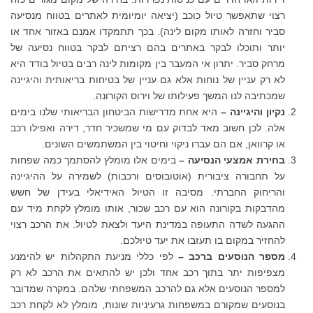
רצוי שתאפשר טיול כוכב (יציאה יומיומית לאתרים בטווח מנסיעה
סביר וחזרה לאותו מקום לינה). בכך תתמקדו אמנם באזור אחד או
יותר ותוכלו לבקר באתרים בהם רציתם לבקר בטווח נסיעה של
מרחק סביר. יתרון אי המעבר בין מקומות לינה רבים בטיול בודד היא
לא רק עניין של נוחות אלא גם עניין של בטיחות בריאותית והיגיינה
שמכתיבה לנו המשך פעילותו של וירוס הקורונה.
נקיון והיגיינה –
היא אחת מדרישות הביטחון הבריאותי שלנו בימים
אלה. לכן חשוב מאד לבדוק עם מי שמשכיר חדר, דירה ואפילו רכב
או קרוואן, אם הם עברו ניקוי וחיטוי בין המשתמשים השונים.
בחירת אמצעי הנסיעה –
בימים אלו מומלץ להסתמך כמה שפחות
על תחבורה ציבורית (אוטובוסים ורכבות) לשמירה על ההיגיינה
והריחוק החברתי. מסיבה זו הטיול האידיאלי בעידן של חשש
מהדבקות בקורונה הוא עם רכב שכור, אותו מומלץ לקחת מיד עם
ההגעה לשדה התעופה במדינת היעד ולצאת לטיול. את הרכב רצוי
להחזיר במקום בו תעזבו את יעד טיולכם.
מספר הנוסעים ברכב –
לפי כללי מניעת התקהלות יש להימנע
מצפיפות יתר בתוך רכב אחד ולכן יש להתאים את הרכב לא רק
למספר הנוסעים אלא גם להרכב המשפחתי שלהם. במקרה שמדובר
בנוסעים שמקורם במשפחות גרעיניות שונות, מומלץ לא לקחת רכב