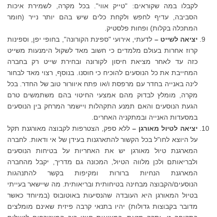
לקבלו במה שקוראים: "טייק אווי". בכל מקרה, לשמירת איכות
הסביבה, עדיף לחפש ולקחת כלים שיש בהם יותר נייר (חומר
המתכלה בקלות) ופחות פלסטיק.
יציאה לשייט –
לדעתי, אירועי "ספינת הקורונה", בחופי יפן, וספינות
קרוז אחרות בעולם מלמדים כי חשוב מאד לשקול הימנעות משייט
כזה עד לאחר מציאת חיסון לקורונה ובחירת שייט רק בחברה
המחייבת את כל הנוסעים להוכיח כי חוסנו. בנוסף, רצוי מאד לבחור
לינה באנייה בחדר עם מרפסת ו/או פתח איוורור טוב של החדר. בכל
מקרה, מומלץ לבדוק מהם אמצעי החיטוי בהם משתמשים טרם
הגעת הנוסעים והאם תמנע התקהלות ויישמר המרחק בין הנוסעים
במסעדות האנייה ובמתקניה האחרים.
יציאה לטיול מאורגן –
ללא ספק, הצטרפות לקבוצה מאורגנת תקל
על היוצא לחו"ל בכל הקשור להתארגנות בעידן של אי ודאות. לחברה
המארגנת טיול מאורגן יש את האחריות על בטיחות הנוסעים
ולבריאותם ולכן מלווה הטיול, המכונה גם מדריך, יקבל מהחברה
המארגנת הנחיות ברורות ומקיפות בקשר להתנהגות
הנוסעים/הקבוצה מבחינה בטיחותית ובריאותית. מה שיישאר בעייתי
בטיול המאורגן היא העובדה שהנסיעות באוטובוס (במיוחד כאשר
מדובר בקבוצות גדולות) יהיו בתנאי קרבה פיזית שאינם מומלצים