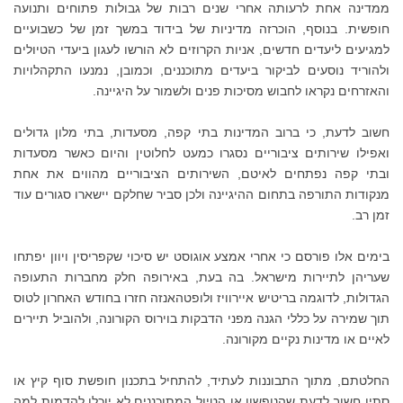
ממדינה אחת לרעותה אחרי שנים רבות של גבולות פתוחים ותנועה
חופשית. בנוסף, הוכרזה מדיניות של בידוד במשך זמן של כשבועיים
למגיעים ליעדים חדשים, אניות הקרוזים לא הורשו לעגון ביעדי הטיולים
ולהוריד נוסעים לביקור ביעדים מתוכננים, וכמובן, נמנעו התקהלויות
והאזרחים נקראו לחבוש מסיכות פנים ולשמור על היגיינה.
חשוב לדעת, כי ברוב המדינות בתי קפה, מסעדות, בתי מלון גדולים
ואפילו שירותים ציבוריים נסגרו כמעט לחלוטין והיום כאשר מסעדות
ובתי קפה נפתחים לאיטם, השירותים הציבוריים מהווים את אחת
מנקודות התורפה בתחום ההיגיינה ולכן סביר שחלקם יישארו סגורים עוד
זמן רב.
בימים אלו פורסם כי אחרי אמצע אוגוסט יש סיכוי שקפריסין ויוון יפתחו
שעריהן לתיירות מישראל. בה בעת, באירופה חלק מחברות התעופה
הגדולות, לדוגמה בריטיש איירוויז ולופטהאנזה חזרו בחודש האחרון לטוס
תוך שמירה על כללי הגנה מפני הדבקות בוירוס הקורונה, ולהוביל תיירים
לאיים או מדינות נקיים מקורונה.
החלטתם, מתוך התבוננות לעתיד, להתחיל בתכנון חופשת סוף קיץ או
סתיו חשוב לדעת שהנופשון או הטיול המתוכננים לא יוכלו להדמות למה