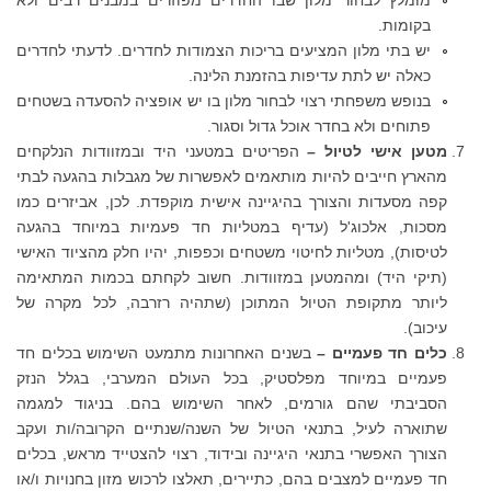
בקומות.
יש בתי מלון המציעים בריכות הצמודות לחדרים. לדעתי לחדרים
כאלה יש לתת עדיפות בהזמנת הלינה.
בנופש משפחתי רצוי לבחור מלון בו יש אופציה להסעדה בשטחים
פתוחים ולא בחדר אוכל גדול וסגור.
מטען אישי לטיול –
הפריטים במטעני היד ובמזוודות הנלקחים
מהארץ חייבים להיות מותאמים לאפשרות של מגבלות בהגעה לבתי
קפה מסעדות והצורך בהיגיינה אישית מוקפדת. לכן, אביזרים כמו
מסכות, אלכוג'ל (עדיף במטליות חד פעמיות במיוחד בהגעה
לטיסות), מטליות לחיטוי משטחים וכפפות, יהיו חלק מהציוד האישי
(תיקי היד) ומהמטען במזוודות. חשוב לקחתם בכמות המתאימה
ליותר מתקופת הטיול המתוכן (שתהיה רזרבה, לכל מקרה של
עיכוב).
כלים חד פעמיים –
בשנים האחרונות מתמעט השימוש בכלים חד
פעמיים במיוחד מפלסטיק, בכל העולם המערבי, בגלל הנזק
הסביבתי שהם גורמים, לאחר השימוש בהם. בניגוד למגמה
שתוארה לעיל, בתנאי הטיול של השנה/שנתיים הקרובה/ות ועקב
הצורך האפשרי בתנאי היגיינה ובידוד, רצוי להצטייד מראש, בכלים
חד פעמיים למצבים בהם, כתיירים, תאלצו לרכוש מזון בחנויות ו/או