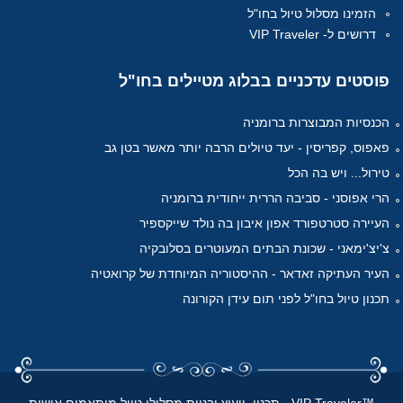
הזמינו מסלול טיול בחו"ל
דרושים ל- VIP Traveler
פוסטים
עדכניים בבלוג מטיילים בחו"ל
הכנסיות המבוצרות ברומניה
פאפוס, קפריסין - יעד טיולים הרבה יותר מאשר בטן גב
טירול... ויש בה הכל
הרי אפוסני - סביבה הררית ייחודית ברומניה
העיירה סטרטפורד אפון איבון בה נולד שייקספיר
צ'יצ'ימאני - שכונת הבתים המעוטרים בסלובקיה
העיר העתיקה זאדאר - ההיסטוריה המיוחדת של קרואטיה
תכנון טיול בחו"ל לפני תום עידן הקורונה
™
VIP Traveler - תכנון, ייעוץ ובניית מסלולי טיול מותאמים אישית