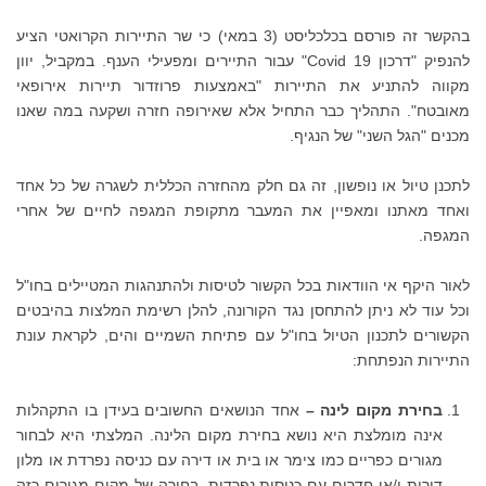
בהקשר זה פורסם בכלכליסט (3 במאי) כי שר התיירות הקרואטי הציע
להנפיק "דרכון Covid 19" עבור התיירים ומפעילי הענף. במקביל, יוון
מקווה להתניע את התיירות "באמצעות פרוזדור תיירות אירופאי
מאובטח". התהליך כבר התחיל אלא שאירופה חזרה ושקעה במה שאנו
מכנים "הגל השני" של הנגיף.
לתכנן טיול או נופשון, זה גם חלק מהחזרה הכללית לשגרה של כל אחד
ואחד מאתנו ומאפיין את המעבר מתקופת המגפה לחיים של אחרי
המגפה.
לאור היקף אי הוודאות בכל הקשור לטיסות ולהתנהגות המטיילים בחו"ל
וכל עוד לא ניתן להתחסן נגד הקורונה, להלן רשימת המלצות בהיבטים
הקשורים לתכנון הטיול בחו"ל עם פתיחת השמיים והים, לקראת עונת
התיירות הנפתחת:
בחירת מקום לינה
–
אחד הנושאים החשובים בעידן בו התקהלות
אינה מומלצת היא נושא בחירת מקום הלינה. המלצתי היא לבחור
מגורים כפריים כמו צימר או בית או דירה עם כניסה נפרדת או מלון
דירות ו/או חדרים עם כניסות נפרדות. בחירה של מקום מגורים כזה