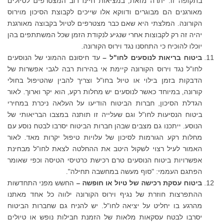
בתקופה זו. יתרה מזאת, במציאות חיינו רוב המצטרפים לטיולים
מאורגנים הם מבוגרים ודווקא אלו שייכים לקבוצת הסיכון מוירוס
הקורונה. המלצתי היא שאם כבר מצטרפים לטיול בקבוצה מאורגנת
יהיה זה רק לקבוצות אחרי שנגיע לנקודת הזמן שכל המשתתפים בהן
יוכלו להוכיח כי התחסנו נגד וירוס הקורונה.
ביטוח בריאות לנוסעים לחו"ל –
עד חיסונם ההמוני של הנוסעים
לחו"ל נגד וירוס הקורונה קיימת אי בהירות רבה לגבי אפשרות של
הדבקות בזמן בילוי או טיול בחו"ל וצריך להבין שהטיפול בחולי
קורונה, במיוחד כאשר לנוסעים יש מחלות רקע, הוא יקר וארוך. לאור
הגדלת הסיכון, חברות הביטוח הודיעו על העלאה ניכרת במחירי
ביטוח הנסיעות לחו"ל וגם שעלייה זו תותנה במצבו הבריאותי של
הנוסע. ייתכנו גם מצבים שבהן חברות הביטוח יסרבו לבטח נוסע עם
מחלות רקע הגורמות לסיכון של עלויות טיפול יקרות מאד. לאור
האמור לעיל רצוי לשקול היטב את ההחלטה לצאת לחו"ל מבחינת
אפשרויות ביטוח הנוסעים טרם רכישת כרטיסי הטיסה וכפי שאומר
הפתגם העממי: "סוף מעשה במחשבה תחילה".
ביטוח עסקת רכישה של טיול או חופשה –
החשש מפני התחדשות
ההתפרצות חוזרת של נגיף וירוס הקורונה ילווה כל אחד מאתנו
מהרגע בו יחליט על יציאה לחו"ל. יש להניח גם שחברות הביטוח
יסרבו לבטח עסקאות מלאות של הזמנת חבילות נופש או טיולים