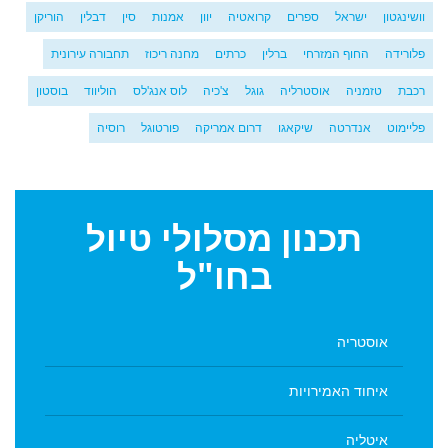
וושינגטון
ישראל
ספרים
קרואטיה
יוון
אמנות
סין
דבלין
הוריקן
פלורידה
החוף המזרחי
ברלין
כרתים
מחנה ריכוז
תחבורה עירונית
רכבת
טזמניה
אוסטרליה
גוגל
צ'כיה
לוס אנג'לס
הוליווד
בוסטון
פליימוט
אנדרטה
שיקאגו
דרום אמריקה
פורטוגל
רוסיה
תכנון
מסלולי טיול
בחו"ל
אוסטריה
איחוד האמירויות
איטליה