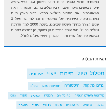
במסגרת מדעי הטבע וסיים תואר ראשון ושני בגיאוגרפיה
פיסית באוניברסיטה העברית בירושלים בה גם הוכשר להוראת
הגיאוגרפיה. את התואר השלישי במדעי כדור הארץ סיים
באוניברסיטה העירונית של אמסטרדם (בהולנד גר מעל 3
שנים לצורך מחקר השטח שביצע). בשנת 2000 למד הדרכת
טיולים בחו"ל ומאז עוסק בתיירות הן כחוקר, הן כמרצה בתחום
הגיאוגרפיה של התיירות והן כמדריך ויועץ טיולים לחו"ל.
תגיות
הבלוג
מסלולי טיול
תיירות
ייעוץ
אירופה
ערים עתיקות
היסטוריה
תופעות טבע
ארה''ב
מלחמת העולם השנייה
נוף סלעים
רומניה
אנגליה
ספרד
ניווט
אירלנד
גרמניה
ימי הביניים
טיסות
ניו יורק
הולנד
הונגריה