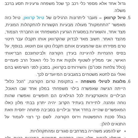
גדול אחד אלא מספר כלי רכב כך שכל משפחה גרעינית תסע ברכב
משלה.
טיול קרוואן –
מעבר ליתרונות הרגילים של
טיול קרוואן
, טיול כזה
מאפשר "התחמקות" מעולה מבעיות הקשורות להתקהלות המונית,
מצד אחד, והשארות במסגרת הגרעין המשפחתי או החברתי הצמוד,
מהצד האחר. חשוב מאד לבדוק שהקרוואן אותו תקבלו עבר חיטוי
טרם מסירתו וגם שהמצעים אותם תקבלו נוקו וגם חוטאו. בנוסף, על
בסיס ההנחיות להיגיינה בעידן הקורונה ולביטחונכם הבריאותי
האישי, אני ממליץ לשטוף ולנקות את כל כלי האוכל הרב פעמיים
(כולל צלחות וסכו"ם) והשירותים בקרוואן, בסבון לפני השימוש בהם
ואולי גם לחטא משטחים במגבונים המיועדים לכך.
מלונות לטיולי משפחה –
בתקופת טרום הקורונה, "הכל כלול"
הייתה הגישה שאפשרה בילוי משפחתי במלון אחד שבו האוכל,
הבילויים והאטרקציות לכל הגילאים הם חופשיים ואפשרו שהות
נוחה ומהנה. לתיירות בעתיד הקרוב יהיה יתרון בבתי מלון כאלו
המאפשרים שהייה בחדר אחד ובילויים בסביבה פתוחה יחסית וזאת
בגלל סכנת התפשטות וירוס הקורונה. לשם כך רצוי לעמוד על
התנאים להלן:
יש להמנע משהייה במרחבים סגורים ומהתקהלויות.
מומלץ לבחור מלון שבו החדרים מפוזרים במבנים רבים ולא