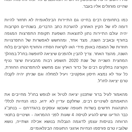
שהיינו מורגלים אליו בעבר.
כמו בתחומים רבים בחיינו גם התיירות הבינלאומית לא תחזור להיות
דומה לזו של הקיץ האחרון. להערכת כתב הדברים, בשנתיים הקרובות
יהיה עולם התיירות נתון לתוצאות השפעת תקופת התפרצות המגפה
בחורף ובאביב השנה, מצד אחד, ומהחשש לאפשרות של התפרצויות
חוזרות של המגפה באופן מידי ו/או לקראת הסתיו והחורף הקרובים בלוח
השנה, מהצד האחר. צריך להבין ולהפנים שיציאה לחופשה בחו"ל במהלך
המחצית השנייה של שנת 2020 תושפע רבות מהבעיות שיצר נגיף
הקורונה בחלקים רבים על כדור הארץ וגם מחשש להתפרצותו החוזרת,
כל עוד לא נמצא חיסון אפקטיבי ויעיל למחלה וגם שניתן יהיה לקבלו
טרם יציאה לחו"ל.
מהאמור לעיל ברור שתכנון יציאה לטיול או לנופש בחו"ל מחייבים את
התאמתם לשינויים רבים, שחלקם עדיין לא ידוע, כמו הנחיות לכללי
התנהגות חדשים בשדות תעופה שעכשו עוסקים בהגדרתם – בנתב"ג
כבר הודיעו שיש להגיע לטיסה 4 שעות לפני ההמראה - ושינויים בתנאי
הרווחה בטיסות עצמן לדוגמה הגבלות בנושא אכילה ושתייה, נושא
שלגביו טרם פורסמו הנחיות ארגוני התעופה הבינלאומיים.