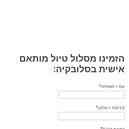
מצודת ספיש הגדולה במבט
מהעמק עליו היא חולשת
הזמינו מסלול טיול מותאם
אישית בסלובקיה:
שם + משפחה
קידומת + טלפון
כתובת דוא''ל