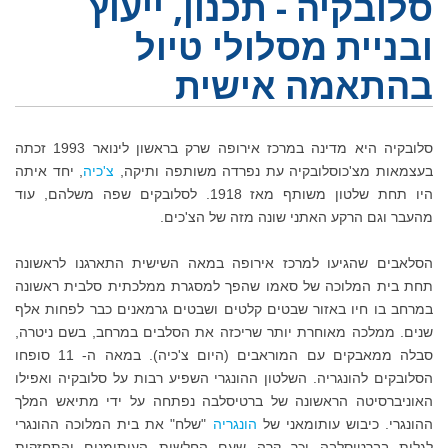
סלובקיה - תכנון, ייעוץ
ובניית מסלולי טיול
בהתאמה אישית
סלובקיה היא מדינה במרכז אירופה שרק בראשון לינואר 1993 זכתה
בעצמאות מצ'כוסלובקיה עת נפרדה משותפה ותיקה,
צ'כיה
, יחד איתה
היו תחת שלטון משותף מאז 1918. לסלובקים שפה משלהם, עוד
מהעבר וגם הרקע האתני שונה מזה של הצ'כים.
הסלאבים שהגיעו למרכז אירופה במאה השישית התארגנו לראשונה
תחת בית המלוכה של סאמו שהפך למסגרת ממלכתית סלבית ראשונה
במרחב בו חיו באזור שבטים קלטים ושבטים גרמאנים כבר לפחות אלף
שנים. ממלכה מאוחרת יותר שריכזה את הסלבים במרחב, בשם ניטרה,
סבלה ממאבקים עם המוראבים (היום צ'כיה). במאה ה- 11 סופחו
הסלובקים להונגריה. השלטון ההונגרי השפיע רבות על סלובקיה ואפילו
האוניברסיטה הראשונה של ברטיסלבה נפתחה על ידי מתיאש המלך
ההונגרי. כיבוש עותומאני של
הונגריה
"שלח" את בית המלוכה ההונגרי
לגלות בברטיסלבה וכך קרה שעם החלשות העותומנים והתחזקות