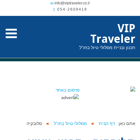
054-2609419
VIP
Traveler
תכנון ובניית מסלולי טיול בחו"ל
אתם כאן:
דף הבית
◄
מסלולי טיול בחו"ל
◄
סלובקיה