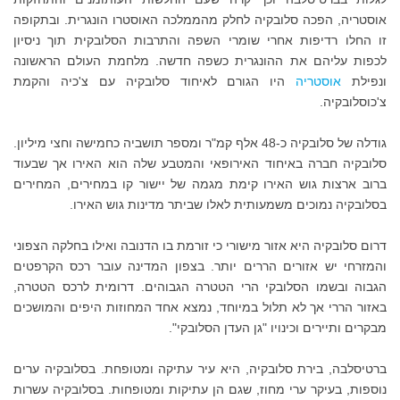
אוסטריה, הפכה סלובקיה לחלק מהממלכה האוסטרו הונגרית. ובתקופה
זו החלו רדיפות אחרי שומרי השפה והתרבות הסלובקית תוך ניסיון
לכפות עליהם את ההונגרית כשפה חדשה. מלחמת העולם הראשונה
ונפילת
אוסטריה
היו הגורם לאיחוד סלובקיה עם צ'כיה והקמת
צ'כוסלובקיה.
גודלה של סלובקיה כ-48 אלף קמ"ר ומספר תושביה כחמישה וחצי מיליון.
סלובקיה חברה באיחוד האירופאי והמטבע שלה הוא האירו אך שבעוד
ברוב ארצות גוש האירו קימת מגמה של יישור קו במחירים, המחירים
בסלובקיה נמוכים משמעותית לאלו שביתר מדינות גוש האירו.
דרום סלובקיה היא אזור מישורי כי זורמת בו הדנובה ואילו בחלקה הצפוני
והמזרחי יש אזורים הררים יותר. בצפון המדינה עובר רכס הקרפטים
הגבוה ובשמו הסלובקי הרי הטטרה הגבוהים. דרומית לרכס הטטרה,
באזור הררי אך לא תלול במיוחד, נמצא אחד המחוזות היפים והמושכים
מבקרים ותיירים וכינויו "גן העדן הסלובקי".
ברטיסלבה, בירת סלובקיה, היא עיר עתיקה ומטופחת. בסלובקיה ערים
נוספות, בעיקר ערי מחוז, שגם הן עתיקות ומטופחות. בסלובקיה עשרות