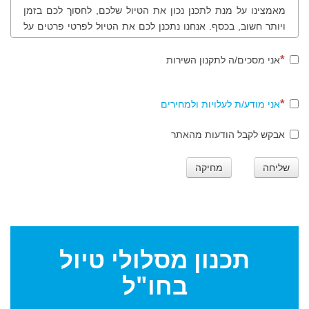
מאמצינו על מנת לתכנן נכון את הטיול שלכם, לחסוך לכם בזמן
ויותר חשוב, בכסף. אנחנו נתכנן לכם את הטיול לפרטי פרטים על
פי בקשותיכם, רצונותיכם, תחומי העניין שלכם, נציע לכם לבקר
במקומות שונים ולמעשה נכוון אתכם נכון בטיול שלכם. לנוחותכם
אני מסכים/ה לתקנון השירות
ולמען שקיפות מרבית, להלן תהליך ותקנון הזמנת מסלולי טיול
בחו"ל.
אני מודע/ת לעלויות ולמחירים
אבקש לקבל הודעות מהאתר
שלב ראשון
שליחה
מחיקה
סגירת הזמנת המסלול - חתימה הדדית על הזמנת עבודה. ביצוע
התשלום בכרטיס אשראי או ביישומון תשלום טלפוני טרם תחילת
העבודה.
לתשומת לבכם: עבור תכנון, ייעוץ ובניית מסלול טיול הכולל טיולים
אתגריים מודרכים או טיולים אתגריים הדורשים למשל השכרת
תכנון
מסלולי טיול
סוסים, טרקטורונים, אופניים, ג'יפים וכדומה - תחול תוספת של
בחו"ל
20% על מחיר מסלול הטיול.