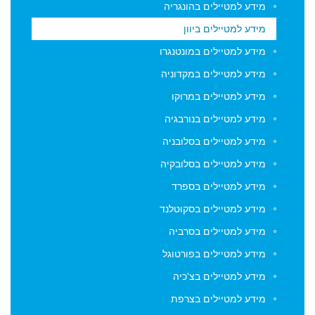
מידע למטיילים בהונגריה
מידע למטיילים ביוון
ברישום לדיוור מאתר viptraveler.co.il נותן המשתמש את
הסכמתו לשימוש בפרטיו כאמור לעיל וכן, ברישום פרטיו וחתימתו
מידע למטיילים במונטנגרו
על הזמנת עבודה, מבקש להצטרף למאגר מכותבי אתר
מידע למטיילים במקדוניה
viptraveler.co.il לצורך קבלת דיוור (ניוזלטר) לכתובת המייל שלו -
מידע למטיילים במרוקו
דיוור אשר יישלח מדי פעם על ידי הנהלת האתר viptraveler.co.il.
הסרה מהדיוור ניתן לבצע בכל עת באופן אוטומטי באמצעות
מידע למטיילים בנורבגיה
קישור "הסרה" המופיע בתחתית כל אחד מהניוזלטרים הנשלחים
מידע למטיילים בסלובניה
על ידי viptraveler.co.il וכן על ידי שימוש עצמאי במודול
הצטרפות והסרה אשר בעמודה השמאלית של עמוד ארכיון דיוור.
מידע למטיילים בסלובקיה
מידע למטיילים בספרד
מידע למטיילים בסקוטלנד
מידע למטיילים בסרביה
מידע למטיילים בפורטוגל
מידע למטיילים בצ'כיה
מידע למטיילים בצרפת