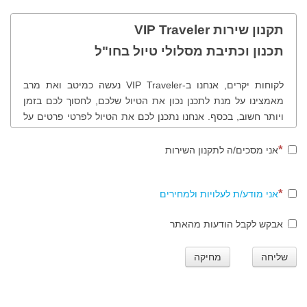
תקנון שירות VIP Traveler
תכנון וכתיבת מסלולי טיול בחו"ל
לקוחות יקרים, אנחנו ב-VIP Traveler נעשה כמיטב ואת מרב
מאמצינו על מנת לתכנן נכון את הטיול שלכם, לחסוך לכם בזמן
ויותר חשוב, בכסף. אנחנו נתכנן לכם את הטיול לפרטי פרטים על
פי בקשותיכם, רצונותיכם, תחומי העניין שלכם, נציע לכם לבקר
במקומות שונים ולמעשה נכוון אתכם נכון בטיול שלכם. לנוחותכם
אני מסכים/ה לתקנון השירות
ולמען שקיפות מרבית, להלן תהליך ותקנון הזמנת מסלולי טיול
בחו"ל.
אני מודע/ת לעלויות ולמחירים
אבקש לקבל הודעות מהאתר
שלב ראשון
שליחה
מחיקה
סגירת הזמנת המסלול - חתימה הדדית על הזמנת עבודה. ביצוע
התשלום בכרטיס אשראי או ביישומון תשלום טלפוני טרם תחילת
העבודה.