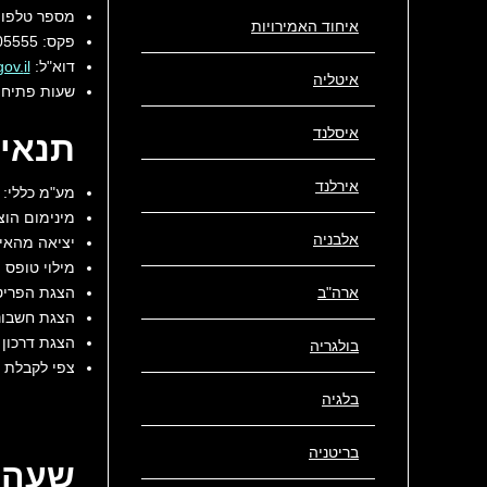
מספר טלפון: -210-6705500
איחוד האמירויות
פקס: 30-210-6705555.
דוא"ל:
איטליה
שעות פתיחה: שני - 
איסלנד
תנאים
אירלנד
מע"מ כללי: 24%.
מינימום הוצא
אלבניה
יציאה מהאיח
מילוי טופס 
ארה"ב
הצגת הפריט
הצגת חשבוני
הצגת דרכון 
בולגריה
צפי לקבלת ההחזר: 3 חודשים 
בלגיה
בריטניה
שעה מ