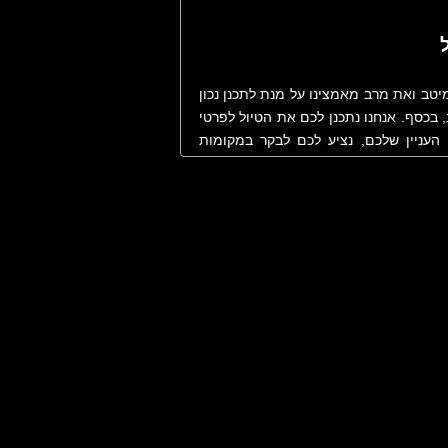
אנחנו ב-VIP Traveler נעשה כמיטב ואת מרב מאמצינו על מנת לתכנן נכון
 בכסף. אנחנו נתכנן לכם את הטיול לפרטי
 העניין שלכם, נציע לכם לבקר במקומות
. לנוחותכם ולמען שקיפות מרבית, להלן
נת עבודה. ביצוע התשלום בכרטיס אשראי
.
ל טיול הכולל טיולים אתגריים מודרכים או
 טרקטורונים, אופניים, ג'יפים וכדומה -