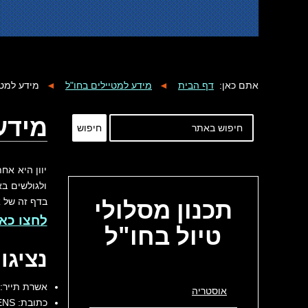
אתם כאן:
דף הבית
◄
מידע למטיילים בחו"ל
◄
מידע למטיי
מידע 
חיפוש
יוון היא אח
ולגולשים בא
תכנון
מסלולי
בדף זה של א
לחצו כאן
טיול בחו"ל
נציגו
אשרת תייר: א
אוסטריה
כתובת: EMBASSY 1 MARATHONODROMON FILOTHEI PSYCHIKO, 154 52 ATHENS