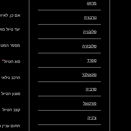
מרוקו
אם כן, לאיז
נורבגיה
יעד טיול מו
סלובניה
מספר המטיי
סלובקיה
ספרד
סוג הטיול
סקוטלנד
הרכב גילאי 
סרביה
סגנון הטיול
פורטוגל
קצב הטיול
צ'כיה
תחום עניין 