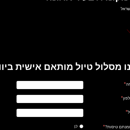
שראל
ו מסלול טיול מותאם אישית ביוון
ה
פון
ל
כן
מנתם טיסות?