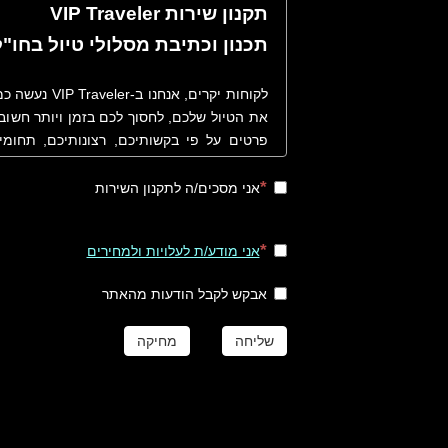
תקנון שירות VIP Traveler
תכנון וכתיבת מסלולי טיול בחו"ל
לקוחות יקרים, 
את הטיול שלכם, לחסוך לכם בזמן ויותר חשוב,
פרטים על פי בקשותיכם, רצונותיכם, תחומי
שונים ולמעשה נכוון אתכם נכון בטיול שלכם
תהליך ותקנון הזמנת מסלולי טיול בחו"ל.
אני מסכים/ה לתקנון השירות
אני מודע/ת לעלויות ולמחירים
שלב ראשון
אבקש לקבל הודעות מהאתר
סגירת הזמנת המסלול - חתימה הדדית על הזמ
או ביישומון תשלום טלפוני טרם תחילת העבודה
שליחה
מחיקה
לתשומת לבכם: עבור תכנון, ייעוץ ובניית מסלו
טיולים אתגריים הדורשים למשל השכרת סוסים,
תחול תוספת של 20% על מחיר מסלול הטיול.