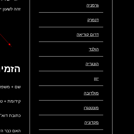
גרמניה
זהה לשעון י
דנמרק
דרום קוריאה
הולנד
הונגריה
הזמינ
יוון
שם + משפח
מולדובה
קידומת + טל
מונטנגרו
כתובת דוא''
מקדוניה
האם כבר הז