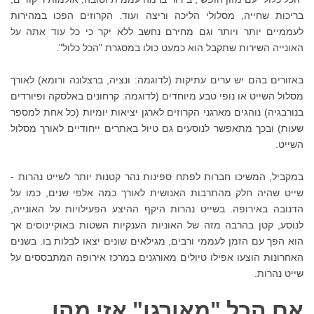
בריכות שחייה, מסלולי הליכה וריצה ועוד. הקרוזים הפכו במהירות
לעממיים יותר ויותר וגם מחירם נחשב ללא יקר כי כל עוד אתה על
האונייה השירות שתקבל הוא כמעט כולו במסגרת "הכל כלול".
באזורים בהם יש ערים עתיקות (לדוגמה: ונציה, ברצלונה ורומא) לאורך
מסלול השייט או נופי טבע מיוחדים (לדוגמה: קרחונים באלסקה ופיורדים
בנורבגיה) נוהגים מארגני הקרוזים לארגן יציאות יומיות (כל אחת למספר
שעות) ובכך מתאפשר לנוסעים גם טיול באתרים ייחודיים לאורך מסלול
השייט.
במקביל, המשיכו חברות לפתח ספינות נהר קטנות יותר לשייט נהרות -
שייט שהיה חלק מהתרבות האנושית לאורך כמה אלפי שנים, כמו על
הדנובה באירופה. בשייט נהרות היקף ההיצע הפעילויות על האונייה,
לנוסע, קטן בהרבה מזה של האוניות הענקיות השטות באוקיינוסים אך
הוא הפך עם הזמן לעממי ורבים, מגילאים שונים יצאו לבלות בו. בשנים
האחרונות הוצעו אפילו טיולים מאורגנים במרכז אירופה המתבססים על
שייט נהרות.
אם הכל "מאורגן" אזי מהו