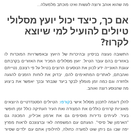
מה שהוא אוהב ורוצה לעשות ואינו מוכתב מלמעלה...
אם כך, כיצד יכול יועץ מסלולי
טיולים להועיל למי שיוצא
לקרוז?
התשובה נעוצה בניסיון ובהיכרות של היועץ ובאפשרויות המוכרות לו
באזורים בהם עובר הטיול. יועץ מסלולים המכיר את האזורים בקרבתם
עוגנת האונייה ידע לכוון את הנוסעים הרוצים בטיול על פי רצונם, נטייתם
ואהבתם, לאתרים המתאימים להם, יבדוק את לוחות הזמנים להגעה
ולחזרה וגם כמה זמן מומלץ לבקר ביעד שנבחר ובכך יאפשר את ביצוע
מה שהנוסע רוצה ואוהב.
להלן דוגמה לתכנון מסלול אישי ב
קורפו
: הטיולים הסטנדרטיים היוצאים
מאוניות קרוזים כוללים את המצודה ואת העיר העתיקה כולל זמן חופשי
בעיר. לעיתים נדירות מוסיפים גם את ארמון אכיליון, המכונה גם
"הארמון של סיסי". הגעתם עם המשפחה לאי וברצונכם לראות מפרץ
יפה שבו גם ניתן שוט למערה כחולה, לחילופין אתם עם ילדים שסיור