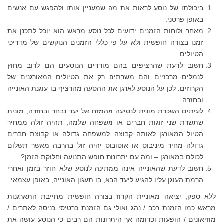
ביכולתו של נוסע לראות את מה שמעניין אותו ולהפגש עם אנשים
באופן פרטני.
מאחר ולוחות הזמנים ידועים לכל נוסע מראש הוא יוכל לתכנן את
זמנו בצורה חופשית ולא על פי כללי הזמנים הנוקשים של מדריכי
הטיולים.
חשוב לדעת שהרציפים בהם מורדים הנוסעים הם לרוב מחוץ
לנמלים מרכזיים והם משרתים רק את הטיולים המאורגנים של
הקרוזים. לכן על הנוסע לארגן את ההסעה מהרציף בו עוגנת האונייה
ובחזרה.
לעיתים השכרת מונית לנסיעה מהמזח אל יעד נבחר ובחזרה, מונית
שתשרת שני זוגות חברים או משפחה שלמה, תהיה זולה ממחיר
הטיול המאורגן לאותה קבוצה. למשפחה גדולה או קבוצת חברים
גדולה מחיר מיניבוס או אוטובוס יהיה זול בהרבה מאשר תשלום
לכולם במאורגן – ומה עם יתרונות חופש התנועה וחלוקת הזמן?
חשוב לדעת שהאונייה אינה ממתינה לנוסע שלא חוזר בזמן ואחרי
הרמת העוגן עליו להגיע ליעד הבא, בו תעגון האונייה, באופן עצמאי.
ללא ספק, יציאה מאוניית הקרוז בצורה חופשית מחייבת התארגנות
מראש כמו הזמנת רכב / נהג ואולי גם הזמנת כרטיסי כניסה לאתרים /
מוזיאונים / הופעות וכדומה אך היתרונות הם רבים כי הנוסע עושה את