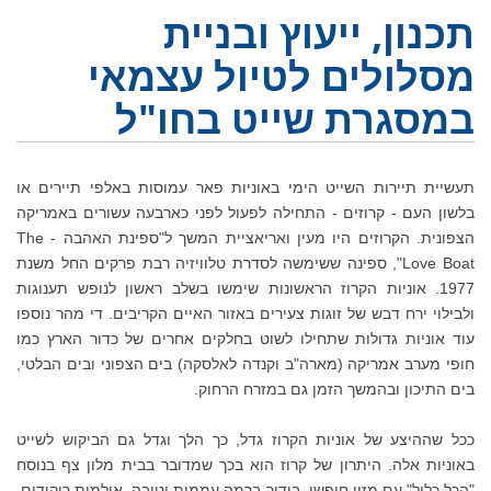
תכנון, ייעוץ ובניית
מסלולים לטיול עצמאי
במסגרת שייט בחו"ל
תעשיית תיירות השייט הימי באוניות פאר עמוסות באלפי תיירים או
בלשון העם - קרוזים - התחילה לפעול לפני כארבעה עשורים באמריקה
הצפונית. הקרוזים היו מעין ואריאציית המשך ל"ספינת האהבה - The
Love Boat", ספינה ששימשה לסדרת טלוויזיה רבת פרקים החל משנת
1977. אוניות הקרוז הראשונות שימשו בשלב ראשון לנופש תענוגות
ולבילוי ירח דבש של זוגות צעירים באזור האיים הקריבים. די מהר נוספו
עוד אוניות גדולות שתחילו לשוט בחלקים אחרים של כדור הארץ כמו
חופי מערב אמריקה (מארה"ב וקנדה לאלסקה) בים הצפוני ובים הבלטי,
בים התיכון ובהמשך הזמן גם במזרח הרחוק.
ככל שההיצע של אוניות הקרוז גדל, כך הלך וגדל גם הביקוש לשייט
באוניות אלה. היתרון של קרוז הוא בכך שמדובר בבית מלון צף בנוסח
"הכל כלול" עם מזון חופשי, בידור ברמה עממית וטובה, אולמות ריקודים,