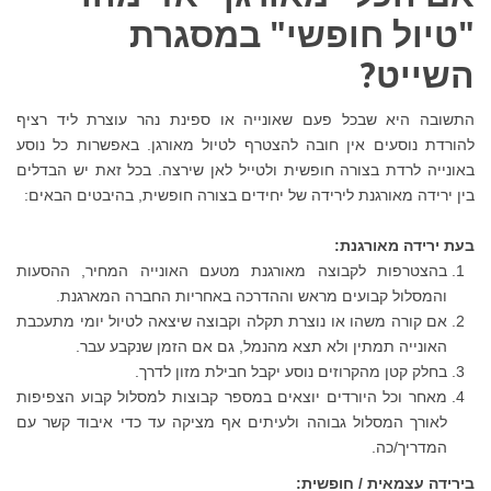
"טיול חופשי" במסגרת
השייט?
התשובה היא שבכל פעם שאונייה או ספינת נהר עוצרת ליד רציף
להורדת נוסעים אין חובה להצטרף לטיול מאורגן. באפשרות כל נוסע
באונייה לרדת בצורה חופשית ולטייל לאן שירצה. בכל זאת יש הבדלים
בין ירידה מאורגנת לירידה של יחידים בצורה חופשית, בהיבטים הבאים:
בעת ירידה מאורגנת:
בהצטרפות לקבוצה מאורגנת מטעם האונייה המחיר, ההסעות
והמסלול קבועים מראש וההדרכה באחריות החברה המארגנת.
אם קורה משהו או נוצרת תקלה וקבוצה שיצאה לטיול יומי מתעכבת
האונייה תמתין ולא תצא מהנמל, גם אם הזמן שנקבע עבר.
בחלק קטן מהקרוזים נוסע יקבל חבילת מזון לדרך.
מאחר וכל היורדים יוצאים במספר קבוצות למסלול קבוע הצפיפות
לאורך המסלול גבוהה ולעיתים אף מציקה עד כדי איבוד קשר עם
המדריך/כה.
בירידה עצמאית / חופשית: