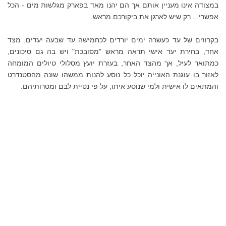
במצודה אינו מעניין אותם אך הם יהנו מאד בפארק מגלשות מים - הכל
אפשרי... רק שיש לארגן את ביקורכם מראש.
בקרוזים של עד כעשרה ימים יורדים לכחמישה עד שבעה יעדים. מצד
אחד, בחירת יעד אישי תראה מראש "מסובכת" ויש בה גם סיכונים,
כמתואר לעיל, אך מהצד האחר, בעזרת יועץ מסלולי טיולים המומחה
לאזור בו עוגנת האונייה יוכל כל נוסע להנות ממשהו שונה מהסטנדרט
והמתאים לו אישית ולמי שנוסע איתו, על פי נטיית לבם ומטרותיהם.
שלוש אוניות קרוז עוגנות על
הרציף המיוחד של העיר קורפו
בתחילת אוקטובר 2018 – אז אל
תשאלו כמה קבוצות תיירים
הצטופפו בעיר העתיקה באותו
היום