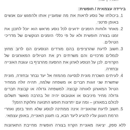
בירידה עצמאית / חופשית:
ביכולתו של נוסע לראות את מה שמעניין אותו ולהפגש עם אנשים
באופן פרטני.
מאחר ולוחות הזמנים ידועים לכל נוסע מראש הוא יוכל לתכנן את
זמנו בצורה חופשית ולא על פי כללי הזמנים הנוקשים של מדריכי
הטיולים.
חשוב לדעת שהרציפים בהם מורדים הנוסעים הם לרוב מחוץ
לנמלים מרכזיים והם משרתים רק את הטיולים המאורגנים של
הקרוזים. לכן על הנוסע לארגן את ההסעה מהרציף בו עוגנת האונייה
ובחזרה.
לעיתים השכרת מונית לנסיעה מהמזח אל יעד נבחר ובחזרה, מונית
שתשרת שני זוגות חברים או משפחה שלמה, תהיה זולה ממחיר
הטיול המאורגן לאותה קבוצה. למשפחה גדולה או קבוצת חברים
גדולה מחיר מיניבוס או אוטובוס יהיה זול בהרבה מאשר תשלום
לכולם במאורגן – ומה עם יתרונות חופש התנועה וחלוקת הזמן?
חשוב לדעת שהאונייה אינה ממתינה לנוסע שלא חוזר בזמן ואחרי
הרמת העוגן עליו להגיע ליעד הבא, בו תעגון האונייה, באופן עצמאי.
ללא ספק, יציאה מאוניית הקרוז בצורה חופשית מחייבת התארגנות