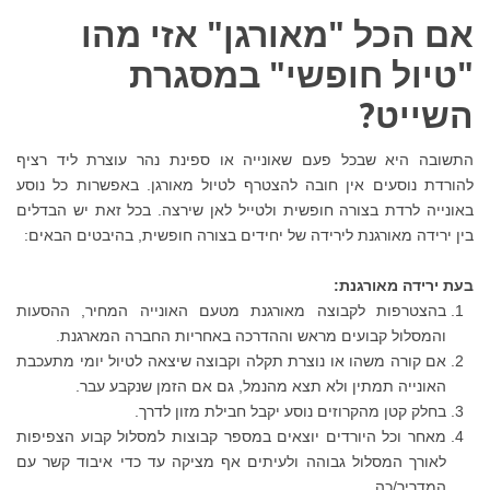
אם הכל "מאורגן" אזי מהו
"טיול חופשי" במסגרת
השייט?
התשובה היא שבכל פעם שאונייה או ספינת נהר עוצרת ליד רציף
להורדת נוסעים אין חובה להצטרף לטיול מאורגן. באפשרות כל נוסע
באונייה לרדת בצורה חופשית ולטייל לאן שירצה. בכל זאת יש הבדלים
בין ירידה מאורגנת לירידה של יחידים בצורה חופשית, בהיבטים הבאים:
בעת ירידה מאורגנת:
בהצטרפות לקבוצה מאורגנת מטעם האונייה המחיר, ההסעות
והמסלול קבועים מראש וההדרכה באחריות החברה המארגנת.
אם קורה משהו או נוצרת תקלה וקבוצה שיצאה לטיול יומי מתעכבת
האונייה תמתין ולא תצא מהנמל, גם אם הזמן שנקבע עבר.
בחלק קטן מהקרוזים נוסע יקבל חבילת מזון לדרך.
מאחר וכל היורדים יוצאים במספר קבוצות למסלול קבוע הצפיפות
לאורך המסלול גבוהה ולעיתים אף מציקה עד כדי איבוד קשר עם
המדריך/כה.