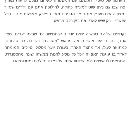
"הארמון של סיסי". הגעתם עם המשפחה לאי וברצונכם לראות מפרץ
יפה שבו גם ניתן שוט למערה כחולה, לחילופין אתם עם ילדים שסיור
במצודה אינו מעניין אותם אך הם יהנו מאד בפארק מגלשות מים - הכל
אפשרי... רק שיש לארגן את ביקורכם מראש.
בקרוזים של עד כעשרה ימים יורדים לכחמישה עד שבעה יעדים. מצד
אחד, בחירת יעד אישי תראה מראש "מסובכת" ויש בה גם סיכונים,
כמתואר לעיל, אך מהצד האחר, בעזרת יועץ מסלולי טיולים המומחה
לאזור בו עוגנת האונייה יוכל כל נוסע להנות ממשהו שונה מהסטנדרט
והמתאים לו אישית ולמי שנוסע איתו, על פי נטיית לבם ומטרותיהם.
שלוש אוניות קרוז עוגנות על
הרציף המיוחד של העיר קורפו
בתחילת אוקטובר 2018 – אז אל
תשאלו כמה קבוצות תיירים
הצטופפו בעיר העתיקה באותו
היום