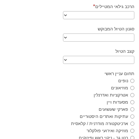
הרכב גילאי המטיילים
סגנון הטיול המבוקש
קצב הטיול
תחום עניין ראשי
נופים
מוזיאונים
אטרקציות ואדרנלין
מסעדות ויין
פארקי שעשועים
עתיקות ואתרים היסטוריים
ארכיטקטורה מודרנית / קלאסית
מוזיקה ואירועי פולקלור
בטן גב - ניקוי ראש ופינוקים