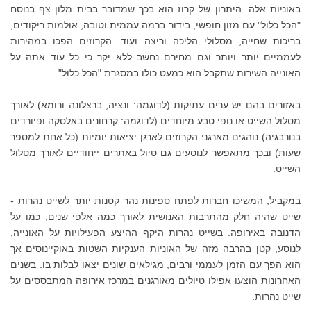
באוניות אלה. היתרון של קרוז הוא בכך שמדובר בבית מלון צף בנוסח
"הכל כלול" עם מזון חופשי, בידור ברמה עממית וטובה, אולמות ריקודים,
בריכות שחייה, מסלולי הליכה וריצה ועוד. הקרוזים הפכו במהירות
לעממיים יותר ויותר וגם מחירם נחשב ללא יקר כי כל עוד אתה על
האונייה השירות שתקבל הוא כמעט כולו במסגרת "הכל כלול".
באזורים בהם יש ערים עתיקות (לדוגמה: ונציה, ברצלונה ורומא) לאורך
מסלול השייט או נופי טבע מיוחדים (לדוגמה: קרחונים באלסקה ופיורדים
בנורבגיה) נוהגים מארגני הקרוזים לארגן יציאות יומיות (כל אחת למספר
שעות) ובכך מתאפשר לנוסעים גם טיול באתרים ייחודיים לאורך מסלול
השייט.
במקביל, המשיכו חברות לפתח ספינות נהר קטנות יותר לשייט נהרות -
שייט שהיה חלק מהתרבות האנושית לאורך כמה אלפי שנים, כמו על
הדנובה באירופה. בשייט נהרות היקף ההיצע הפעילויות על האונייה,
לנוסע, קטן בהרבה מזה של האוניות הענקיות השטות באוקיינוסים אך
הוא הפך עם הזמן לעממי ורבים, מגילאים שונים יצאו לבלות בו. בשנים
האחרונות הוצעו אפילו טיולים מאורגנים במרכז אירופה המתבססים על
שייט נהרות.