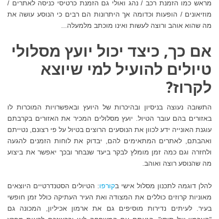
מראש כמו הזמנת רכב / נהג ואולי גם הזמנת כרטיסי כניסה לאתרים /
מוזיאונים / הופעות וכדומה אך היתרונות הם רבים כי הנוסע עושה את
מה שהוא אוהב ורוצה לעשות ואינו מוכתב מלמעלה...
אם כך, כיצד יכול יועץ מסלולי
טיולים להועיל למי שיוצא
לקרוז?
התשובה נעוצה בניסיון ובהיכרות של היועץ ובאפשרויות המוכרות לו
באזורים בהם עובר הטיול. יועץ מסלולים המכיר את האזורים בקרבתם
עוגנת האונייה ידע לכוון את הנוסעים הרוצים בטיול על פי רצונם, נטייתם
ואהבתם, לאתרים המתאימים להם, יבדוק את לוחות הזמנים להגעה
ולחזרה וגם כמה זמן מומלץ לבקר ביעד שנבחר ובכך יאפשר את ביצוע
מה שהנוסע רוצה ואוהב.
להלן דוגמה לתכנון מסלול אישי ב
קורפו
: הטיולים הסטנדרטיים היוצאים
מאוניות קרוזים כוללים את המצודה ואת העיר העתיקה כולל זמן חופשי
בעיר. לעיתים נדירות מוסיפים גם את ארמון אכיליון, המכונה גם