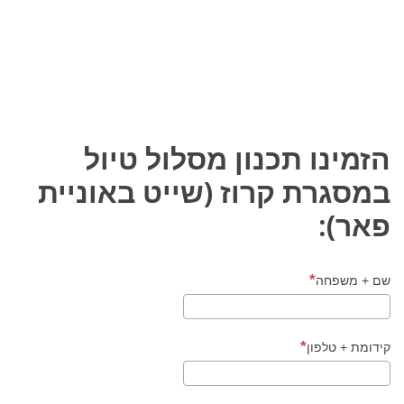
הזמינו תכנון מסלול טיול
במסגרת קרוז (שייט באוניית
פאר):
שם + משפחה
קידומת + טלפון