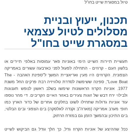
טיול במסגרת שייט בחו"ל
תכנון, ייעוץ ובניית
מסלולים לטיול עצמאי
במסגרת שייט בחו"ל
תעשיית תיירות השייט הימי באוניות פאר עמוסות באלפי תיירים או
בלשון העם - קרוזים - התחילה לפעול לפני כארבעה עשורים באמריקה
הצפונית. הקרוזים היו מעין ואריאציית המשך ל"ספינת האהבה - The
Love Boat", ספינה ששימשה לסדרת טלוויזיה רבת פרקים החל משנת
1977. אוניות הקרוז הראשונות שימשו בשלב ראשון לנופש תענוגות
ולבילוי ירח דבש של זוגות צעירים באזור האיים הקריבים. די מהר נוספו
עוד אוניות גדולות שתחילו לשוט בחלקים אחרים של כדור הארץ כמו
חופי מערב אמריקה (מארה"ב וקנדה לאלסקה) בים הצפוני ובים הבלטי,
בים התיכון ובהמשך הזמן גם במזרח הרחוק.
ככל שההיצע של אוניות הקרוז גדל, כך הלך וגדל גם הביקוש לשייט