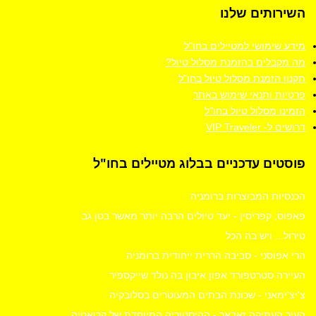
השירותים
שלנו
מידע שימושי למטיילים בחו"ל
מה מקבלים בהזמנת מסלול טיול?
תקנון הזמנת מסלול טיול בחו"ל
פרטיות ותנאי שימוש באתר
הזמינו מסלול טיול בחו"ל
דרושים ל- VIP Traveler
פוסטים
עדכניים בבלוג מטיילים בחו"ל
הכנסיות המבוצרות ברומניה
פאפוס, קפריסין - יעד טיולים הרבה יותר מאשר בטן גב
טירול... ויש בה הכל
הרי אפוסני - סביבה הררית ייחודית ברומניה
העיירה סטרטפורד אפון איבון בה נולד שייקספיר
צ'יצ'ימאני - שכונת הבתים המעוטרים בסלובקיה
העיר העתיקה זאדאר - ההיסטוריה המיוחדת של קרואטיה