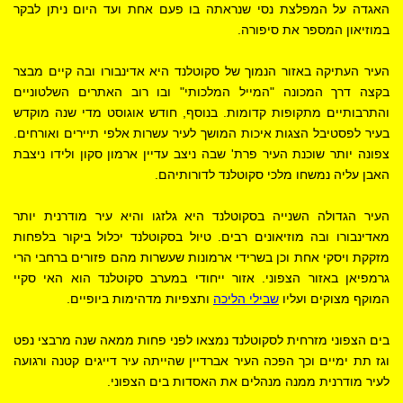
האגדה על המפלצת נסי שנראתה בו פעם אחת ועד היום ניתן לבקר
במוזיאון המספר את סיפורה.
העיר העתיקה באזור הנמוך של סקוטלנד היא אדינבורו ובה קיים מבצר
בקצה דרך המכונה "המייל המלכותי" ובו רוב האתרים השלטוניים
והתרבותיים מתקופות קדומות. בנוסף, חודש אוגוסט מדי שנה מוקדש
בעיר לפסטיבל הצגות איכות המושך לעיר עשרות אלפי תיירים ואורחים.
צפונה יותר שוכנת העיר פרת' שבה ניצב עדיין ארמון סקון ולידו ניצבת
האבן עליה נמשחו מלכי סקוטלנד לדורותיהם.
העיר הגדולה השנייה בסקוטלנד היא גלזגו והיא עיר מודרנית יותר
מאדינבורו ובה מוזיאונים רבים. טיול בסקוטלנד יכלול ביקור בלפחות
מזקקת ויסקי אחת וכן בשרידי ארמונות שעשרות מהם פזורים ברחבי הרי
גרמפיאן באזור הצפוני. אזור ייחודי במערב סקוטלנד הוא האי סקיי
המוקף מצוקים ועליו
שבילי הליכה
ותצפיות מדהימות ביופיים.
בים הצפוני מזרחית לסקוטלנד נמצאו לפני פחות ממאה שנה מרבצי נפט
וגז תת ימיים וכך הפכה העיר אברדיין שהייתה עיר דייגים קטנה ורגועה
לעיר מודרנית ממנה מנהלים את האסדות בים הצפוני.