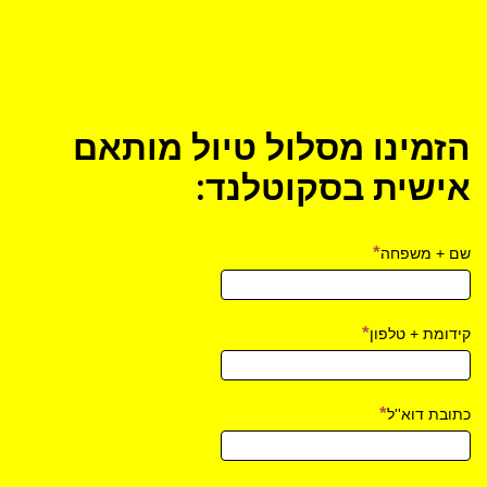
מצעד מסורתי בעיירה
סטראת'פפר
הזמינו מסלול טיול מותאם
אישית בסקוטלנד:
שם + משפחה
קידומת + טלפון
כתובת דוא''ל