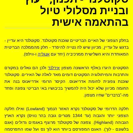
ובניית מסלולי טיול
בהתאמה אישית
בחלק הצפוני של האיים הבריטיים שוכנת סקוטלנד. סקוטלנד היא עדיין -
בדגש על עדיין, מכיוון שיש לה נטייה להיפרד - חלק מהממלכה הבריטית
המאוחדת והיא השלישית ממרכיביה (יחד עם
אנגליה
ו-ווילס).
הסקוטים היגרו באלף הראשונה מצפון
אירלנד
ולכן הם גאלים במקורם
והתרבות והמיתולוגיה הסקוטים דומים מאד לאלה של האירים. סקוטלנד
שוכנת צפונית לחומת אדריאנוס. הקיסר הרומי אדריאנוס בנה את
החומה מכיוון שלא יכול היה להמשיך בכיבושיו באי הבריטי צפונה ופחד
מה-"ברברים" שחיו מצפון.
חלקה הדרומי של סקוטלנד נקרא האזור הנמוך (Lowland) ואילו חלקה
הצפוני יותר והגבוה (עד 1344 מטרים גובה בהר נוויס) נקרא הארץ
הגבוהה (Highland). צפונה של סקוטלנד מרוצף באגמים גדולים (אגם
בלשונם - לוך). האגם המפורסם ביותר הוא לוך נס ועל שמו התפרסמה