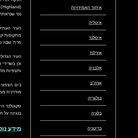
(d
איחוד האמירויות
נסי שנראתה 
איטליה
העיר העתיק
מתקופות קדו
איסלנד
פרת' שבה ני
אירלנד
העיר הגדולה
וכן בשרידי 
אלבניה
ותצפיות מדה
ארה"ב
בים הצפוני 
מודרנית ממ
בולגריה
סקוטלנד היא
בלגיה
בנגינה על ח
מידע נוס
בריטניה