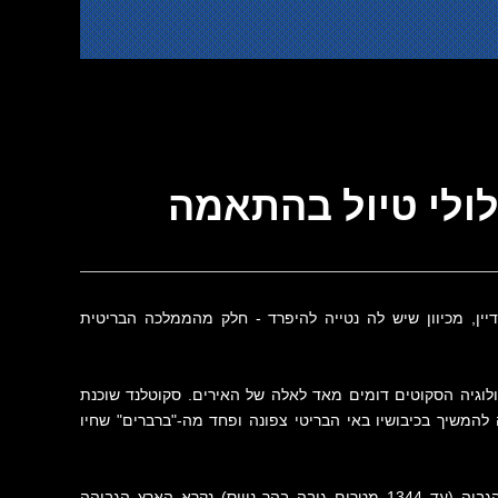
סלולי טיול בהתאמה
יין, מכיוון שיש לה נטייה להיפרד - חלק מהממלכה הבריטית
לוגיה הסקוטים דומים מאד לאלה של האירים. סקוטלנד שוכנת
 להמשיך בכיבושיו באי הבריטי צפונה ופחד מה-"ברברים" שחיו
חלקה הדרומי של סקוטלנד נקרא האזור הנמוך (Lowland) ואילו חלקה הצפוני יותר והגבוה (עד 1344 מטרים גובה בהר נוויס) נקרא הארץ הגבוהה