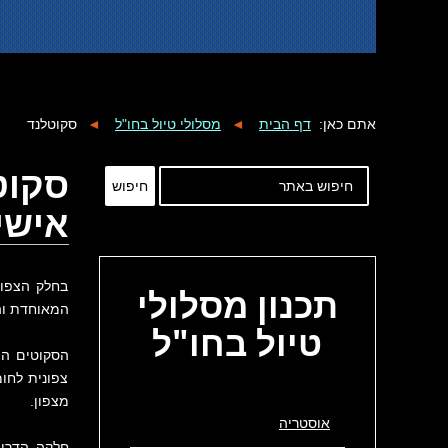
אתם כאן:
דף הבית
◄
מסלולי טיול בחו"ל
◄
סקוטלנד
סקוטל
חיפוש
אישי
בחלק הצפונ
תכנון
מסלולי
המאוחדת וה
טיול בחו"ל
הסקוטים הי
צפונית לחומ
מצפון.
אוסטריה