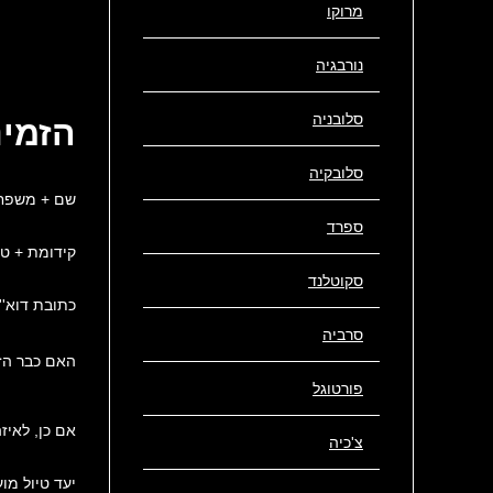
מרוקו
מצעד
נורבגיה
B&B טיפוסי בעיירה אביאמור
סלובניה
הזמינ
סלובקיה
שם + משפח
ספרד
קידומת + טל
סקוטלנד
כתובת דוא''
סרביה
האם כבר הז
פורטוגל
אם כן, לאיז
צ'כיה
יעד טיול מו