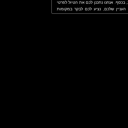
 בכסף. אנחנו נתכנן לכם את הטיול לפרטי
 העניין שלכם, נציע לכם לבקר במקומות
. לנוחותכם ולמען שקיפות מרבית, להלן
נת עבודה. ביצוע התשלום בכרטיס אשראי
.
ל טיול הכולל טיולים אתגריים מודרכים או
 טרקטורונים, אופניים, ג'יפים וכדומה -
לול: מתכן הטיול יוצר קשר טלפוני עם
יהם. בשיחה זו גם מובהרים התהליך ודרכי
 למזמין דואר אלקטרוני ובו בקשה לפירוט