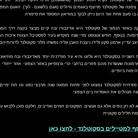
Highlan). צפונה של סקוטלנד מרוצף באגמים גדולים (אגם בלשונם - לוך). האג
בו פעם אחת ועד היום ניתן לבקר במוזיאון המספר את סיפורה.
ה באזור הנמוך של סקוטלנד היא אדינבורו ובה קיים מבצר בקצה דרך המכו
מות. בנוסף, חודש אוגוסט מדי שנה מוקדש בעיר לפסטיבל הצגות איכות המו
צב עדיין ארמון סקון ולידו ניצבת האבן עליה נמשחו מלכי סקוטלנד לדורותיהם
 השנייה בסקוטלנד היא גלזגו והיא עיר מודרנית יותר מאדינבורו ובה מוזיאו
ארמונות שעשרות מהם פזורים ברחבי הרי גרמפיאן באזור הצפוני. אזור ייחודי
ימות ביופיים.
מזרחית לסקוטלנד נמצאו לפני פחות ממאה שנה מרבצי נפט וגז תת ימיים ו
נה מנהלים את האסדות בים הצפוני.
 לא רק נופים אלא גם אנשים. הסקוטים חמים ואדיבים, חלקם מוכן ללבוש ע
מת חלילים סקוטית.
ף למטיילים בסקוטלנד - לחצו כאן