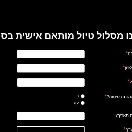
 מסורתי בעיירה
סטראת'פפר
ו מסלול טיול מותאם אישית בסק
ה
פון
ל
כן
מנתם טיסות?
לא
ה תאריך?
עדף