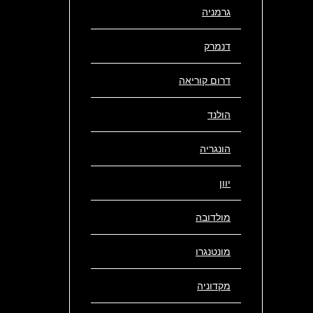
גרמניה
דנמרק
דרום קוריאה
מבט אל מצודת אדינבורו
תצפית 
הולנד
הונגריה
יוון
מולדובה
הנהר במרכז העיר אינברנס
הנהר ב
מונטנגרו
מקדוניה