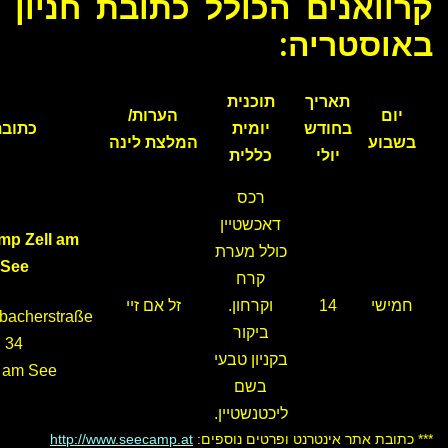
קרוואנים הכולל כתובת חניון
באוסטריה:
תאריך
תוכנית
יום
הערות/
בחודש
יומית
כתובת
בשבוע
המלצת לינה
יולי
כללית
רכס
דאכשטיין
mp Zell am
כולל מערת
See
קרח
חמישי
14
וקרחון.
זל אם זיי
bacherstraße
ביקור
34
בקניון טבעי
l am See
בשם
ליכטנשטיין.
*** כתובת אתר אינטרנט ופרטים נוספים:
http://www.seecamp.at