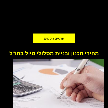
אנו ב- VIP Traveler עובדים כבר שנים רבות בתחום תכנון וכתיבת
מסלולי טיול מותאמים אישית בחו"ל ולכן, יש לנו תקנון אשר מנחה הן
אותנו והן את הלקוחות שלנו
וקובע את מסגרת מערכת היחסים
העסקית
בדבר תהליך ההזמנה, ביצוע התשלום וקבלת מסלול הטיול
המוגמר.
פרטים נוספים
מחירי תכנון ובניית מסלולי טיול בחו"ל