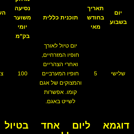
תאריך
נסיעה
יום
הער
בחודש
תוכנית כללית
משוער
בשבוע
מאי
יומי
בק"מ
יום טיול לאורך
חופיו המזרחיים,
ואחרי הצהריים
שלישי
5
חופיו המערביים
100
צפ
והמצוקים של אגם
קומו. אפשרות
לשייט באגם.
דוגמא ליום אחד בטיול