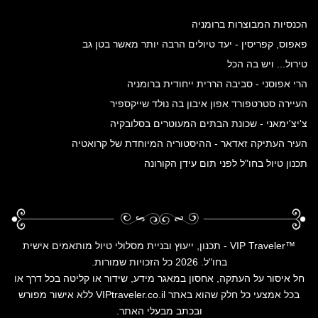
הכנסיות המבוצרות ברומניה
פאפוס, קפריסין - יעד טיולים הרבה יותר מאשר בטן גב
טירול... ויש בה הכל
הרי אפוסני - סביבה הררית ייחודית ברומניה
העיירה סטרטפורד אפון איבון בה נולד שייקספיר
צ'יצ'ימאני - שכונת הבתים המעוטרים בסלובקיה
העיר העתיקה זאדאר - ההיסטוריה המיוחדת של קרואטיה
תכנון טיול בחו"ל לפני תום עידן הקורונה
™
VIP Traveler - תכנון, ייעוץ ובניית מסלולי טיול מותאמים אישית
בחו"ל.
2026 כל הזכויות שמורות.
חל איסור על העתקה, אחסון במאגר מידע, שידור או קליטה בכל דרך או
בכל אמצעי כל חלק שהוא באתר VIPtraveler.co.il ללא אישור מפורש
ובכתב מבעלי האתר.