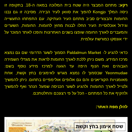
רקע:
מתחם המבצר היה שטח בית המלוכה במאה ה-18. בתקופה זו
ניסה המלך Kongjo להפוך את סוואן לעיר הבירה. מסיבה זו גם נבנו
החומות והבצורים סביב מתחם העיר העתיקה. עם התפתחו התעשייה
וגידול אוכלוסיית העיר החלו לבנות מחוץ לחומות. החומות, השערים
והמעברים לאורך החומה שופצו בשנים האחרונות והפכו לאתר המוכר על
ידי אונסקו כמורשת עולמית.
כדאי להגיע ל- Paldalmun Market הסמוך לשער הדרומי שם גם נמצא
מרכז המידע. משם ניתן ללכת לאורך החומות לראות את מגדלי השמירה
הגבוהים ואת הנוף היפה עד הגעה למרכז מידע נוסף בשם:
Yeonmudae שבסמוך לו נמצא מגרש לאימונים בחץ וקשת, אחת
מאומנויות הקוריאנים והם גם אלופים אולימפיים בתחום. ניתן להמשיך
ולטייל לאורך החומות ולהגיע לשער הכניסה שמעל הנהר ואף להמשיך
ולהקיף את כל המתחם - הכל על פי רצונכם והחלטתכם.
להלן מפת האתר: