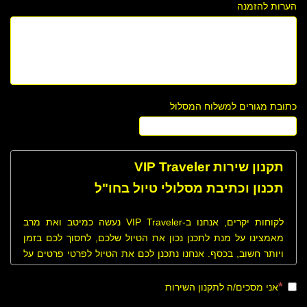
הערות להזמנה
כתובת מגורים למשלוח המסלול
תקנון שירות VIP Traveler
תכנון וכתיבת מסלולי טיול בחו"ל
לקוחות יקרים, אנחנו ב-VIP Traveler נעשה כמיטב ואת מרב
מאמצינו על מנת לתכנן נכון את הטיול שלכם, לחסוך לכם בזמן
ויותר חשוב, בכסף. אנחנו נתכנן לכם את הטיול לפרטי פרטים על
פי בקשותיכם, רצונותיכם, תחומי העניין שלכם, נציע לכם לבקר
במקומות שונים ולמעשה נכוון אתכם נכון בטיול שלכם. לנוחותכם
אני מסכים/ה לתקנון השירות
ולמען שקיפות מרבית, להלן תהליך ותקנון הזמנת מסלולי טיול