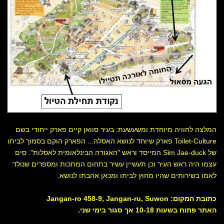
המלצה לחוויה מיוחדת ומשעשעת: בעיר סוואן קיים פארק ייחודי בשם
Toilet-Culture פארק שיוחד לנושא האסלה... הפארק הוקם בסמוך לביתו
של Sim Jae-duck המייסד וראש "האגודה הבינלאומית לאסלות". סים
עצמו היה ראש העיר וכן תעשיין עשיר בתחום המתכות ומספרים שנולד
לאמו בשירותים שהיו מחוץ לביתו ומכאן אהבתו לנושא.
כתובת המקום: Jangan-ro 458-9, Jangan-ru, Suwon
האתר פתוח בשעות 10-18 אך סגור בימי שני.