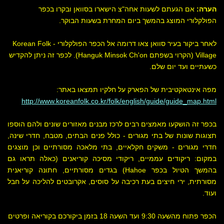
הערה:
אם הגעתם לשעות אחה"צ הישארו בסוואן ובקרו בכפר
הפולקלורי המוצג בהמשך ביום המחרת בשעות הבוקר.
לאחר ביקור בעיר סוואן צאו דרומה אל הכפר הפולקלורי - Korean Folk
Village (הקרוי בשפתם Hanguk Minsok Ch'on). לכפר זה ניתן להקדיש
כשעתיים ועד יום שלם.
מפה אינטאקטיבית של הפארק על חלקיו תמצאו באתר:
http://www.koreanfolk.co.kr/folk/english/guide/guide_map.html
בכפר זה הושקעו מאמצים רבים לרכז מבנים מאזורים שונים ולהם הוספו
תצוגות שונות של בתי מגורים - כולל פנים הבתים, מטבח, חדרי שינה,
חדרי מגורים - משקים חקלאיים, בתי מלאכה מסורתיים וכן מוצגים
במקום: ריקודים עממיים, ריקודי מסיכה קוריאנים (כאלה תראו גם
בהמשך הטיול בכפר Hahoe) בגדים מסורתיים, חתונה קוריאנית
מסורתית, ירי חיצים בעת רכיבה על סוסים, אקרובטים להליכה על חבל
ועוד.
הכפר פתוח מהשעה 9:30 ועד השעה 18 בזמן ביקורכם בקוריאה ופרטים