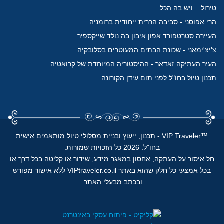
טירול... ויש בה הכל
הרי אפוסני - סביבה הררית ייחודית ברומניה
העיירה סטרטפורד אפון איבון בה נולד שייקספיר
צ'יצ'ימאני - שכונת הבתים המעוטרים בסלובקיה
העיר העתיקה זאדאר - ההיסטוריה המיוחדת של קרואטיה
תכנון טיול בחו"ל לפני תום עידן הקורונה
™
VIP Traveler - תכנון, ייעוץ ובניית מסלולי טיול מותאמים אישית
בחו"ל.
2026 כל הזכויות שמורות.
חל איסור על העתקה, אחסון במאגר מידע, שידור או קליטה בכל דרך או
בכל אמצעי כל חלק שהוא באתר VIPtraveler.co.il ללא אישור מפורש
ובכתב מבעלי האתר.