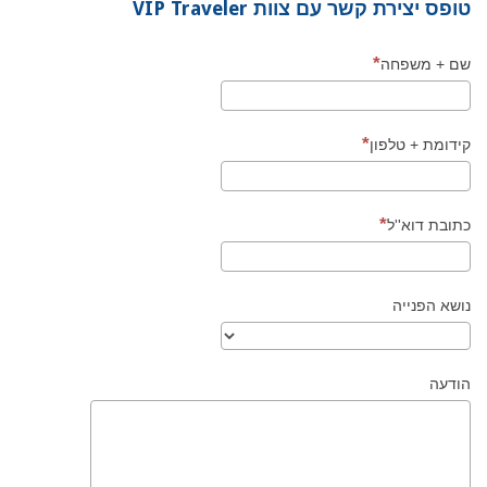
טופס יצירת קשר עם צוות VIP Traveler
שם + משפחה
קידומת + טלפון
כתובת דוא''ל
נושא הפנייה
הודעה